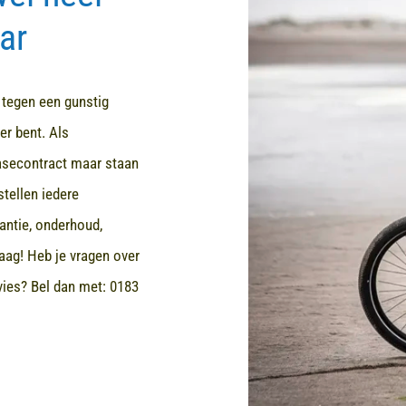
ar
d tegen een gunstig
er bent. Als
easecontract maar staan
stellen iedere
rantie, onderhoud,
aag! Heb je vragen over
dvies? Bel dan met:
0183