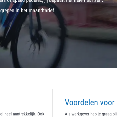
ets
of
speed pedelec
, jij bepaalt het helemaal zelf.
egrepen in het maandtarief.
Voordelen voor
el heel aantrekkelijk. Ook
Als werkgever heb je graag bl