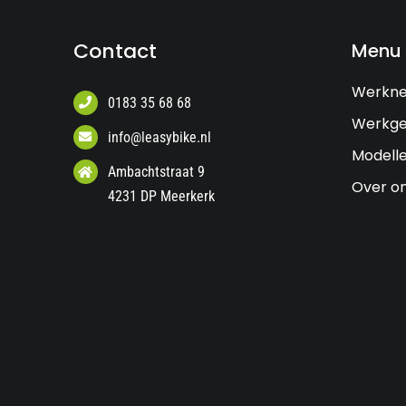
Contact
Menu
Werkn
0183 35 68 68
Werkge
info@leasybike.nl
Modell
Ambachtstraat 9
Over o
4231 DP Meerkerk