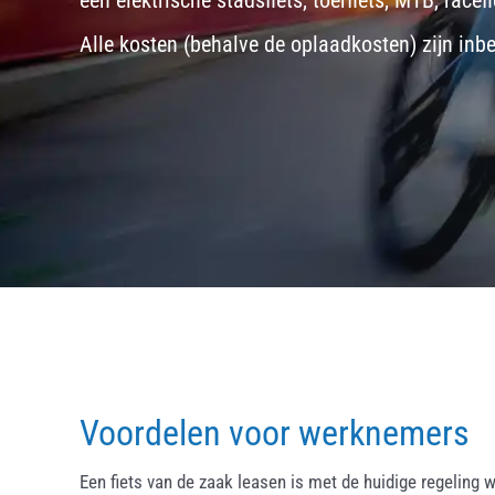
een
elektrische stadsfiets, toerfiets
,
MTB
,
racefi
Alle kosten (behalve de oplaadkosten) zijn inb
Voordelen voor werknemers
Een fiets van de zaak leasen is met de huidige regeling w