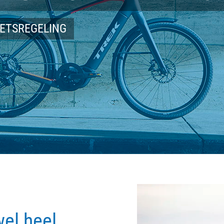
IETSREGELING
wel heel