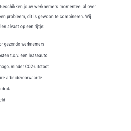
. Beschikken jouw werknemers momenteel al over
een probleem, dit is gewoon te combineren. Wij
en alvast op een rijtje:
oor gezonde werknemers
osten t.o.v. een leaseauto
mago, minder CO2-uitstoot
ire arbeidsvoorwaarde
erdruk
eld