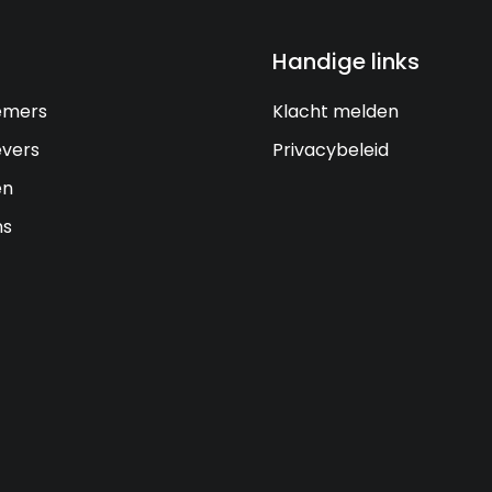
Handige links
emers
Klacht melden
vers
Privacybeleid
en
ns