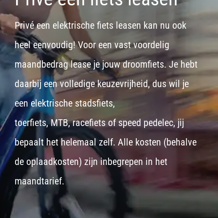
Privé een elektrische fiets leasen kan nu ook
heel eenvoudig! Voor een vast voordelig
maandbedrag lease je jouw droomfiets. Je hebt
daarbij een volledige keuzevrijheid, dus wil je
een
elektrische stadsfiets,
toerfiets
,
MTB
,
racefiets
of
speed pedelec
, jij
bepaalt het helemaal zelf. Alle kosten (behalve
de oplaadkosten) zijn inbegrepen in het
maandtarief.