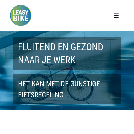
Ga
naar
Toggle
Navigat
inhoud
Home
FLUITEND EN GEZOND
Werknemers
NAAR JE WERK
Werkgevers
HET KAN MET DE GUNSTIGE
Privé lease
FIETSREGELING
Modellen
Over ons