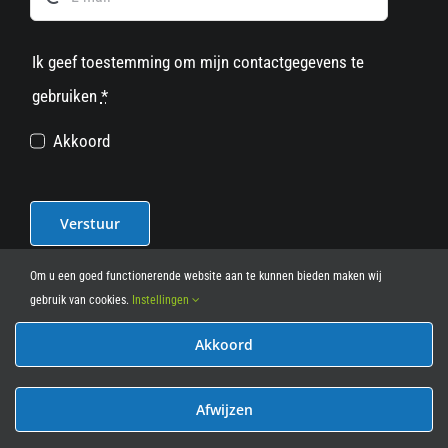
Ik geef toestemming om mijn contactgegevens te
gebruiken
*
Akkoord
Verstuur
Om u een goed functionerende website aan te kunnen bieden maken wij
gebruik van cookies.
Instellingen
Akkoord
© 2012 - 2026
• Leasy Bike • All Rights Reserved • powered
by
Marcothing
Afwijzen