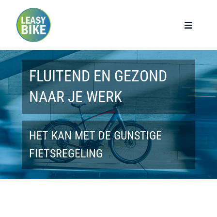
Ga
naar
Toggle
Navigat
inhoud
Home
FLUITEND EN GEZOND
Werknemers
NAAR JE WERK
Werkgevers
HET KAN MET DE GUNSTIGE
Privé lease
FIETSREGELING
Modellen
Over ons