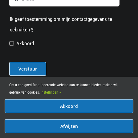
Ik geef toestemming om mijn contactgegevens te
gebruiken
*
Akkoord
Verstuur
Om u een goed functionerende website aan te kunnen bieden maken wij
gebruik van cookies.
Instellingen
Akkoord
© 2012 - 2026
• Leasy Bike • All Rights Reserved • powered
by
Marcothing
Afwijzen