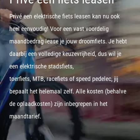
Privé een elektrische fiets leasen kan nu ook
heel eenvoudig! Voor een vast voordelig
maandbedrag lease je jouw droomfiets. Je hebt
daarbij een volledige keuzevrijheid, dus wil je
een
elektrische stadsfiets,
toerfiets
,
MTB
,
racefiets
of
speed pedelec
, jij
bepaalt het helemaal zelf. Alle kosten (behalve
de oplaadkosten) zijn inbegrepen in het
maandtarief.