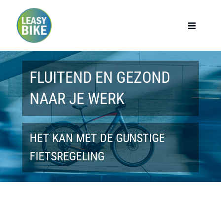
Ga
naar
Toggle
Navigat
inhoud
Home
FLUITEND EN GEZOND
Werknemers
NAAR JE WERK
Werkgevers
HET KAN MET DE GUNSTIGE
Privé lease
FIETSREGELING
Modellen
Over ons