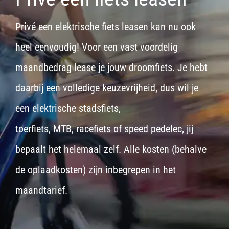
Privé een elektrische fiets leasen kan nu ook
heel eenvoudig! Voor een vast voordelig
maandbedrag lease je jouw droomfiets. Je hebt
daarbij een volledige keuzevrijheid, dus wil je
een
elektrische stadsfiets,
toerfiets
,
MTB
,
racefiets
of
speed pedelec
, jij
bepaalt het helemaal zelf. Alle kosten (behalve
de oplaadkosten) zijn inbegrepen in het
maandtarief.