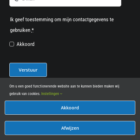
Ik geef toestemming om mijn contactgegevens te
gebruiken
*
Akkoord
Verstuur
Om u een goed functionerende website aan te kunnen bieden maken wij
gebruik van cookies.
Instellingen
Akkoord
© 2012 - 2026
• Leasy Bike • All Rights Reserved • powered
by
Marcothing
Afwijzen