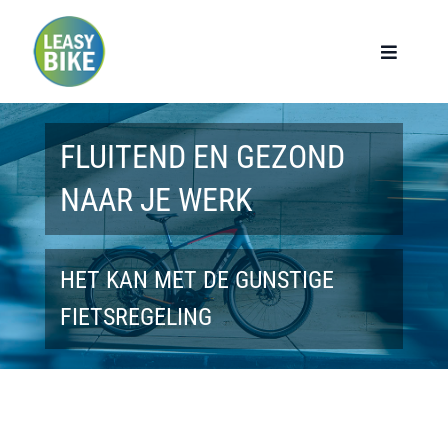
Ga
naar
Toggle
Navigat
inhoud
Home
FLUITEND EN GEZOND
Werknemers
NAAR JE WERK
Werkgevers
HET KAN MET DE GUNSTIGE
Privé lease
FIETSREGELING
Modellen
Over ons