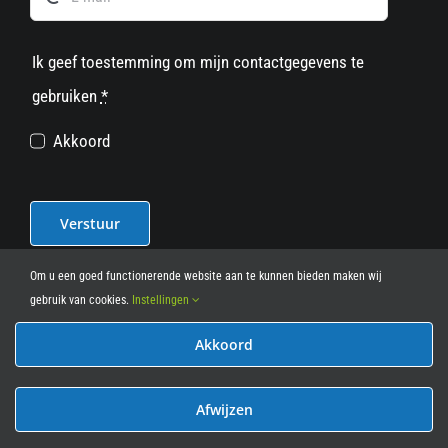
Ik geef toestemming om mijn contactgegevens te
gebruiken
*
Akkoord
Verstuur
Om u een goed functionerende website aan te kunnen bieden maken wij
gebruik van cookies.
Instellingen
Akkoord
© 2012 - 2026
• Leasy Bike • All Rights Reserved • powered
by
Marcothing
Afwijzen