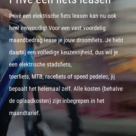
Privé een elektrische fiets leasen kan nu ook
heel eenvoudig! Voor een vast voordelig
maandbedrag lease je jouw droomfiets. Je hebt
daarbij een volledige keuzevrijheid, dus wil je
een
elektrische stadsfiets,
toerfiets
,
MTB
,
racefiets
of
speed pedelec
, jij
bepaalt het helemaal zelf. Alle kosten (behalve
de oplaadkosten) zijn inbegrepen in het
maandtarief.