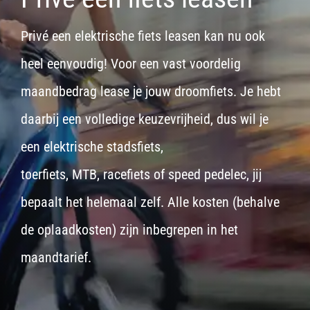
Privé een elektrische fiets leasen kan nu ook
heel eenvoudig! Voor een vast voordelig
maandbedrag lease je jouw droomfiets. Je hebt
daarbij een volledige keuzevrijheid, dus wil je
een
elektrische stadsfiets,
toerfiets
,
MTB
,
racefiets
of
speed pedelec
, jij
bepaalt het helemaal zelf. Alle kosten (behalve
de oplaadkosten) zijn inbegrepen in het
maandtarief.