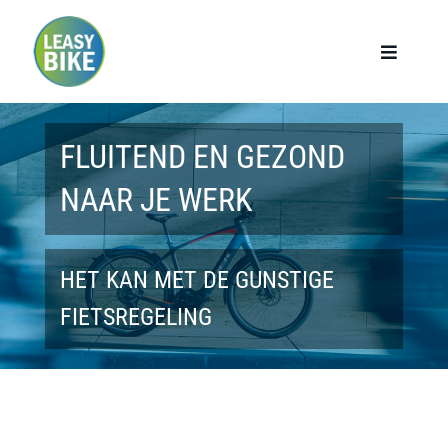
Ga
naar
Toggle
Navigat
inhoud
Home
FLUITEND EN GEZOND
Werknemers
NAAR JE WERK
Werkgevers
HET KAN MET DE GUNSTIGE
Privé lease
FIETSREGELING
Modellen
Over ons