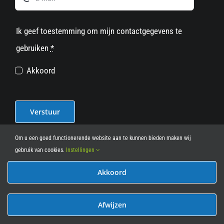
Ik geef toestemming om mijn contactgegevens te
gebruiken
*
Akkoord
Verstuur
Om u een goed functionerende website aan te kunnen bieden maken wij
gebruik van cookies.
Instellingen
Akkoord
© 2012 - 2026
• Leasy Bike • All Rights Reserved • powered
by
Marcothing
Afwijzen