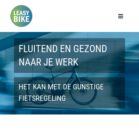
Ga
naar
Toggle
Navigat
inhoud
Home
FLUITEND EN GEZOND
Werknemers
NAAR JE WERK
Werkgevers
HET KAN MET DE GUNSTIGE
Privé lease
FIETSREGELING
Modellen
Over ons