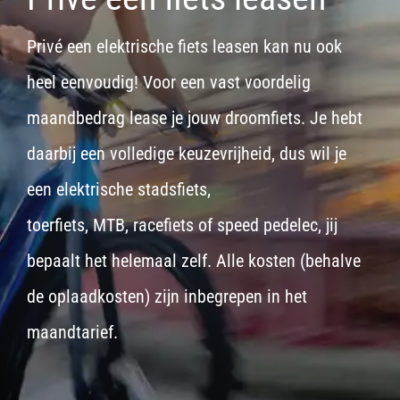
Privé een elektrische fiets leasen kan nu ook
heel eenvoudig! Voor een vast voordelig
maandbedrag lease je jouw droomfiets. Je hebt
daarbij een volledige keuzevrijheid, dus wil je
een
elektrische stadsfiets,
toerfiets
,
MTB
,
racefiets
of
speed pedelec
, jij
bepaalt het helemaal zelf. Alle kosten (behalve
de oplaadkosten) zijn inbegrepen in het
maandtarief.