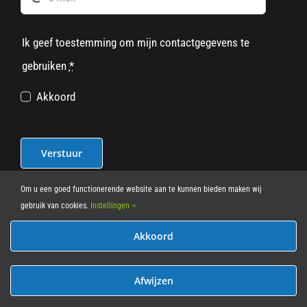
Ik geef toestemming om mijn contactgegevens te
gebruiken
*
Akkoord
Verstuur
Om u een goed functionerende website aan te kunnen bieden maken wij
gebruik van cookies.
Instellingen
Akkoord
© 2012 - 2026
• Leasy Bike • All Rights Reserved • powered
by
Marcothing
Afwijzen