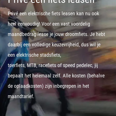
Privé een elektrische fiets leasen kan nu ook
heel eenvoudig! Voor een vast voordelig
maandbedrag lease je jouw droomfiets. Je hebt
daarbij een volledige keuzevrijheid, dus wil je
een
elektrische stadsfiets,
toerfiets
,
MTB
,
racefiets
of
speed pedelec
, jij
bepaalt het helemaal zelf. Alle kosten (behalve
de oplaadkosten) zijn inbegrepen in het
maandtarief.