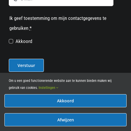
Ik geef toestemming om mijn contactgegevens te
gebruiken
*
Akkoord
Verstuur
Om u een goed functionerende website aan te kunnen bieden maken wij
gebruik van cookies.
Instellingen
Akkoord
© 2012 - 2026
• Leasy Bike • All Rights Reserved • powered
by
Marcothing
Afwijzen