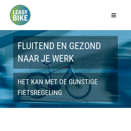
Ga
naar
Toggle
Navigat
inhoud
Home
FLUITEND EN GEZOND
Werknemers
NAAR JE WERK
Werkgevers
HET KAN MET DE GUNSTIGE
Privé lease
FIETSREGELING
Modellen
Over ons