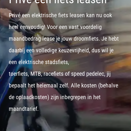
Privé een elektrische fiets leasen kan nu ook
heel eenvoudig! Voor een vast voordelig
maandbedrag lease je jouw droomfiets. Je hebt
daarbij een volledige keuzevrijheid, dus wil je
een
elektrische stadsfiets,
toerfiets
,
MTB
,
racefiets
of
speed pedelec
, jij
bepaalt het helemaal zelf. Alle kosten (behalve
de oplaadkosten) zijn inbegrepen in het
maandtarief.