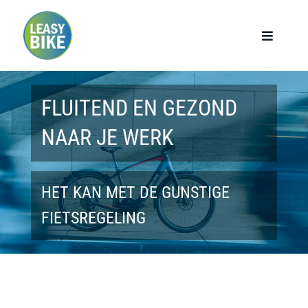
Ga
naar
Toggle
Navigat
inhoud
Home
FLUITEND EN GEZOND
Werknemers
NAAR JE WERK
Werkgevers
HET KAN MET DE GUNSTIGE
Privé lease
FIETSREGELING
Modellen
Over ons