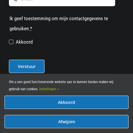
Ik geef toestemming om mijn contactgegevens te
gebruiken
*
Akkoord
Verstuur
Om u een goed functionerende website aan te kunnen bieden maken wij
gebruik van cookies.
Instellingen
Akkoord
© 2012 - 2026
• Leasy Bike • All Rights Reserved • powered
by
Marcothing
Afwijzen