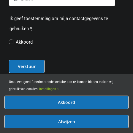
Ik geef toestemming om mijn contactgegevens te
gebruiken
*
Akkoord
Verstuur
Om u een goed functionerende website aan te kunnen bieden maken wij
gebruik van cookies.
Instellingen
Akkoord
© 2012 - 2026
• Leasy Bike • All Rights Reserved • powered
by
Marcothing
Afwijzen