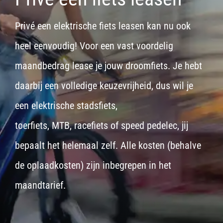
Privé een elektrische fiets leasen kan nu ook
heel eenvoudig! Voor een vast voordelig
maandbedrag lease je jouw droomfiets. Je hebt
daarbij een volledige keuzevrijheid, dus wil je
een
elektrische stadsfiets,
toerfiets
,
MTB
,
racefiets
of
speed pedelec
, jij
bepaalt het helemaal zelf. Alle kosten (behalve
de oplaadkosten) zijn inbegrepen in het
maandtarief.