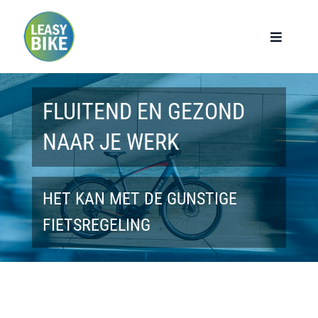
Ga
naar
Toggle
Navigat
inhoud
Home
FLUITEND EN GEZOND
Werknemers
NAAR JE WERK
Werkgevers
HET KAN MET DE GUNSTIGE
Privé lease
FIETSREGELING
Modellen
Over ons