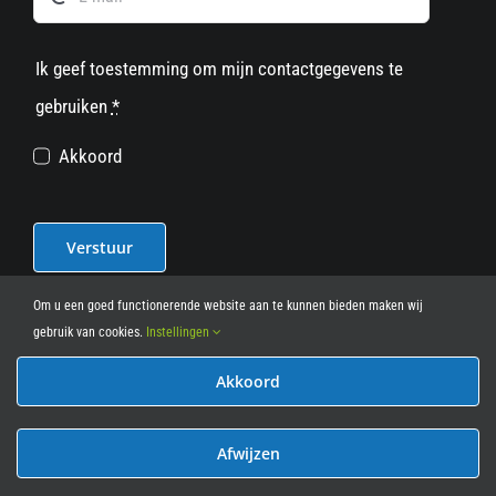
Ik geef toestemming om mijn contactgegevens te
gebruiken
*
Akkoord
Verstuur
Om u een goed functionerende website aan te kunnen bieden maken wij
gebruik van cookies.
Instellingen
Akkoord
© 2012 - 2026
• Leasy Bike • All Rights Reserved • powered
by
Marcothing
Afwijzen