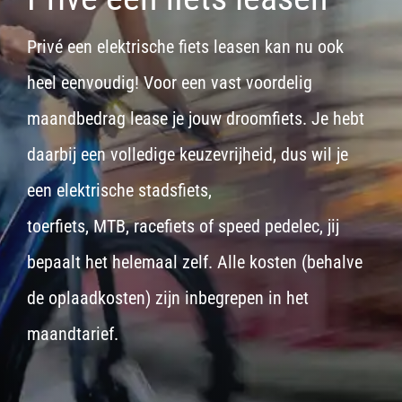
Privé een elektrische fiets leasen kan nu ook
heel eenvoudig! Voor een vast voordelig
maandbedrag lease je jouw droomfiets. Je hebt
daarbij een volledige keuzevrijheid, dus wil je
een
elektrische stadsfiets,
toerfiets
,
MTB
,
racefiets
of
speed pedelec
, jij
bepaalt het helemaal zelf. Alle kosten (behalve
de oplaadkosten) zijn inbegrepen in het
maandtarief.