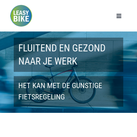
Ga
naar
Toggle
Navigat
inhoud
Home
FLUITEND EN GEZOND
Werknemers
NAAR JE WERK
Werkgevers
HET KAN MET DE GUNSTIGE
Privé lease
FIETSREGELING
Modellen
Over ons