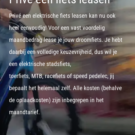
Privé een elektrische fiets leasen kan nu ook
heel eenvoudig! Voor een vast voordelig
maandbedrag lease je jouw droomfiets. Je hebt
daarbij een volledige keuzevrijheid, dus wil je
een
elektrische stadsfiets,
toerfiets
,
MTB
,
racefiets
of
speed pedelec
, jij
bepaalt het helemaal zelf. Alle kosten (behalve
de oplaadkosten) zijn inbegrepen in het
maandtarief.