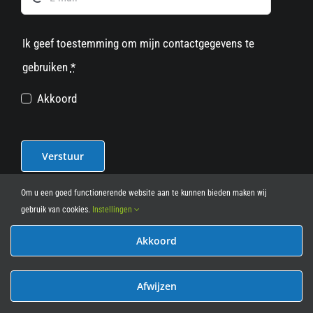
Ik geef toestemming om mijn contactgegevens te
gebruiken
*
Akkoord
Verstuur
Om u een goed functionerende website aan te kunnen bieden maken wij
gebruik van cookies.
Instellingen
Akkoord
© 2012 - 2026
• Leasy Bike • All Rights Reserved • powered
by
Marcothing
Afwijzen