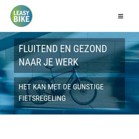
Ga
naar
Toggle
Navigat
inhoud
Home
FLUITEND EN GEZOND
Werknemers
NAAR JE WERK
Werkgevers
HET KAN MET DE GUNSTIGE
Privé lease
FIETSREGELING
Modellen
Over ons