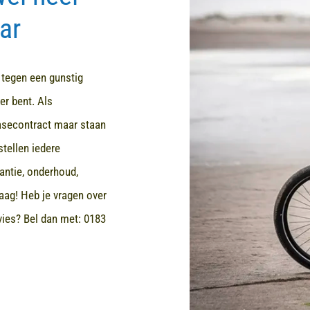
ar
d tegen een gunstig
er bent. Als
easecontract maar staan
stellen iedere
rantie, onderhoud,
aag! Heb je vragen over
dvies? Bel dan met:
0183