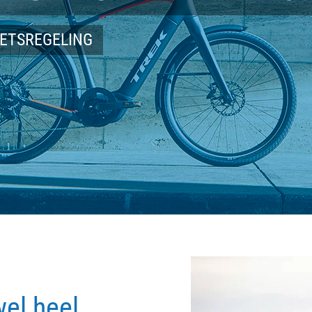
IETSREGELING
wel heel