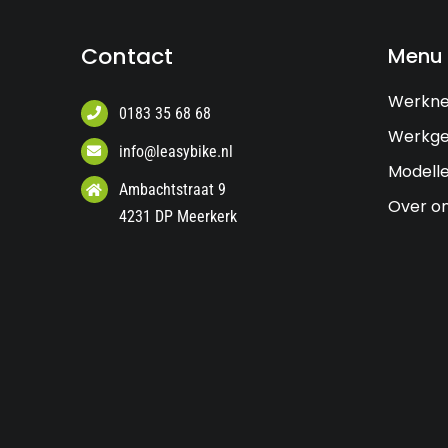
Contact
Menu
Werkn
0183 35 68 68
Werkge
info@leasybike.nl
Modell
Ambachtstraat 9
Over o
4231 DP Meerkerk