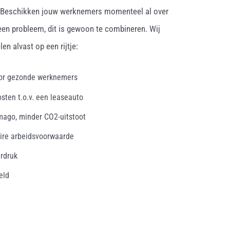
. Beschikken jouw werknemers momenteel al over
een probleem, dit is gewoon te combineren. Wij
en alvast op een rijtje:
oor gezonde werknemers
osten t.o.v. een leaseauto
mago, minder CO2-uitstoot
ire arbeidsvoorwaarde
erdruk
eld