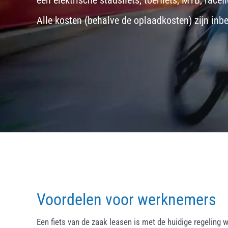
een
elektrische stadsfiets, toerfiets
,
MTB
,
racefi
Alle kosten (behalve de oplaadkosten) zijn inb
Voordelen voor werknemers
Een fiets van de zaak leasen is met de huidige regeling w