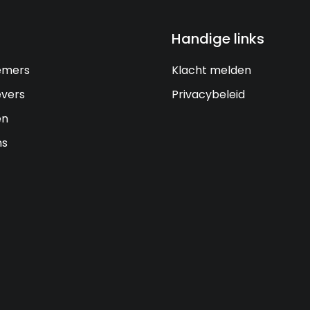
Handige links
emers
Klacht melden
vers
Privacybeleid
en
ns