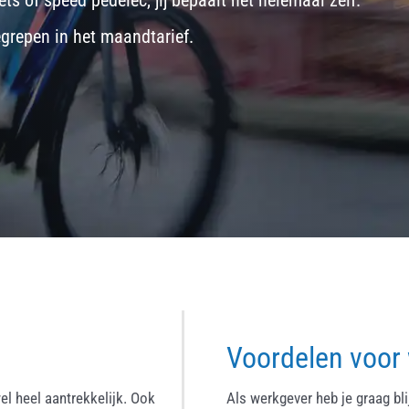
ets
of
speed pedelec
, jij bepaalt het helemaal zelf.
egrepen in het maandtarief.
Voordelen voor
el heel aantrekkelijk. Ook
Als werkgever heb je graag bl