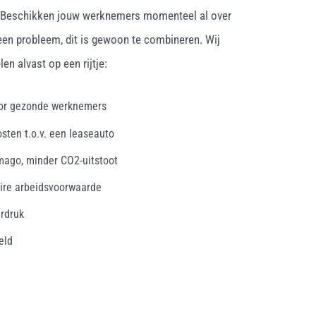
. Beschikken jouw werknemers momenteel al over
een probleem, dit is gewoon te combineren. Wij
en alvast op een rijtje:
oor gezonde werknemers
osten t.o.v. een leaseauto
mago, minder CO2-uitstoot
ire arbeidsvoorwaarde
erdruk
eld