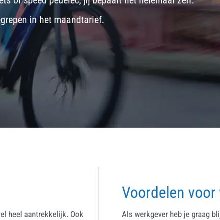
ets
of
speed pedelec
, jij bepaalt het helemaal zelf.
egrepen in het maandtarief.
Voordelen voor
el heel aantrekkelijk. Ook
Als werkgever heb je graag bl