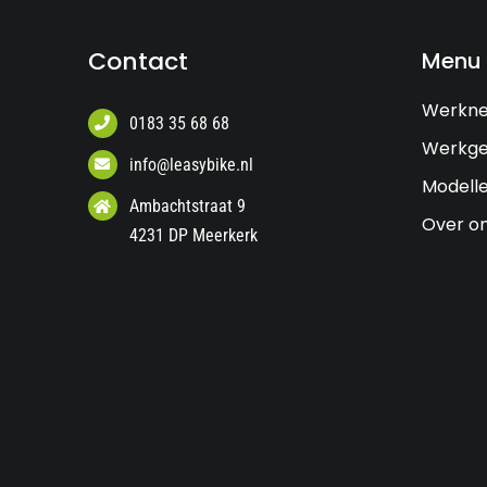
Contact
Menu
Werkn
0183 35 68 68
Werkge
info@leasybike.nl
Modell
Ambachtstraat 9
Over o
4231 DP Meerkerk