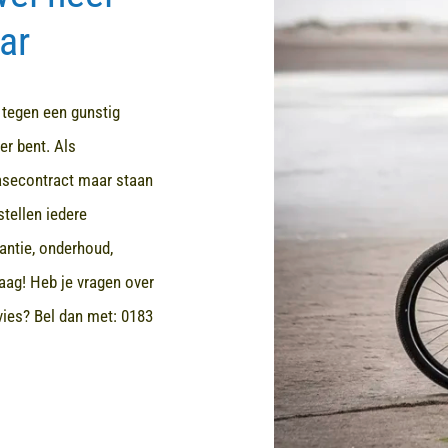
ar
d tegen een gunstig
er bent. Als
easecontract maar staan
stellen iedere
rantie, onderhoud,
aag! Heb je vragen over
dvies? Bel dan met:
0183