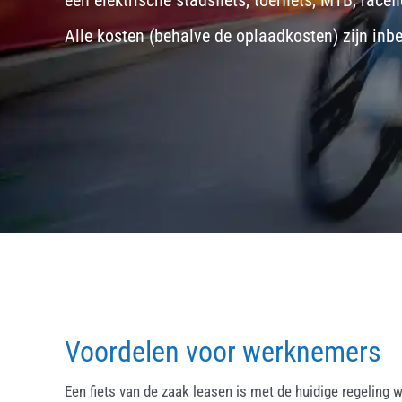
een
elektrische stadsfiets, toerfiets
,
MTB
,
racefi
Alle kosten (behalve de oplaadkosten) zijn inb
Voordelen voor werknemers
Een fiets van de zaak leasen is met de huidige regeling w