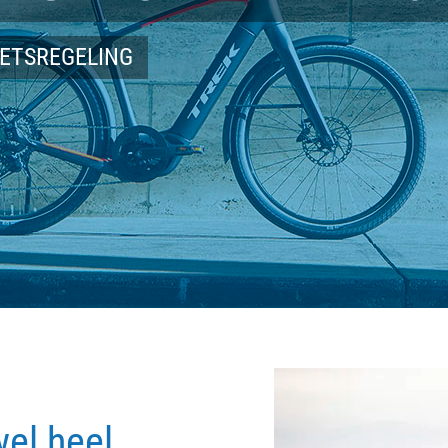
IETSREGELING
wel heel