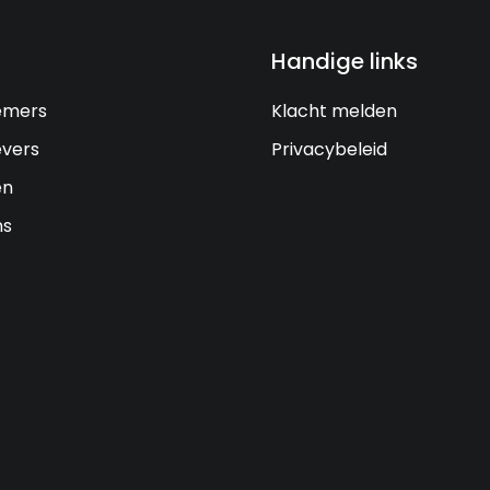
Handige links
emers
Klacht melden
vers
Privacybeleid
en
ns