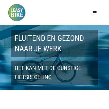
Ga
naar
Toggle
Navigat
inhoud
Home
FLUITEND EN GEZOND
Werknemers
NAAR JE WERK
Werkgevers
HET KAN MET DE GUNSTIGE
Privé lease
FIETSREGELING
Modellen
Over ons