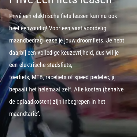
Privé een elektrische fiets leasen kan nu ook
heel eenvoudig! Voor een vast voordelig
maandbedrag lease je jouw droomfiets. Je hebt
daarbij een volledige keuzevrijheid, dus wil je
een
elektrische stadsfiets,
toerfiets
,
MTB
,
racefiets
of
speed pedelec
, jij
bepaalt het helemaal zelf. Alle kosten (behalve
de oplaadkosten) zijn inbegrepen in het
maandtarief.