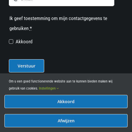
Ik geef toestemming om mijn contactgegevens te
gebruiken
*
Akkoord
Verstuur
Om u een goed functionerende website aan te kunnen bieden maken wij
gebruik van cookies.
Instellingen
Akkoord
© 2012 - 2026
• Leasy Bike • All Rights Reserved • powered
by
Marcothing
Afwijzen