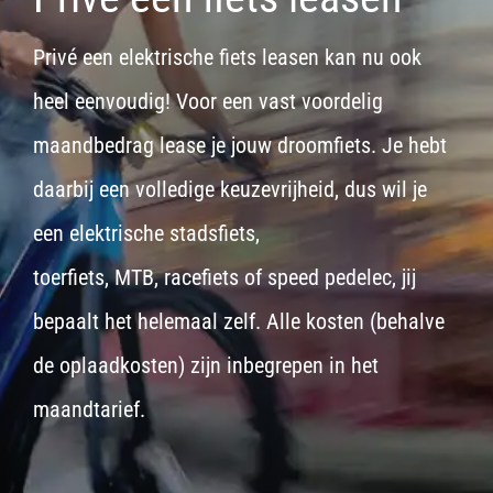
Privé een elektrische fiets leasen kan nu ook
heel eenvoudig! Voor een vast voordelig
maandbedrag lease je jouw droomfiets. Je hebt
daarbij een volledige keuzevrijheid, dus wil je
een
elektrische stadsfiets,
toerfiets
,
MTB
,
racefiets
of
speed pedelec
, jij
bepaalt het helemaal zelf. Alle kosten (behalve
de oplaadkosten) zijn inbegrepen in het
maandtarief.