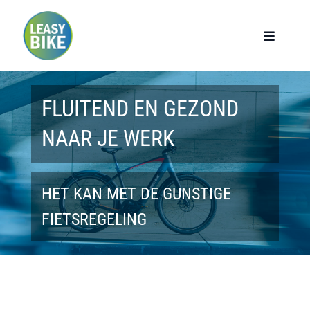
Ga
naar
Toggle
Navigat
inhoud
Home
FLUITEND EN GEZOND
Werknemers
NAAR JE WERK
Werkgevers
HET KAN MET DE GUNSTIGE
Privé lease
FIETSREGELING
Modellen
Over ons