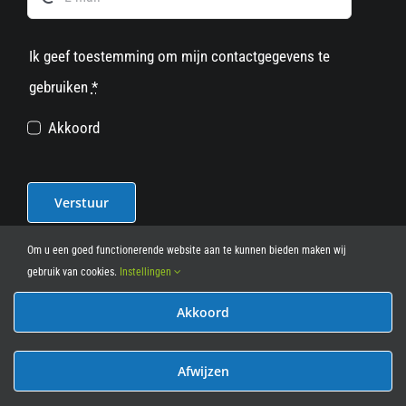
Ik geef toestemming om mijn contactgegevens te
gebruiken
*
Akkoord
Verstuur
Om u een goed functionerende website aan te kunnen bieden maken wij
gebruik van cookies.
Instellingen
Akkoord
© 2012 - 2026
• Leasy Bike • All Rights Reserved • powered
by
Marcothing
Afwijzen