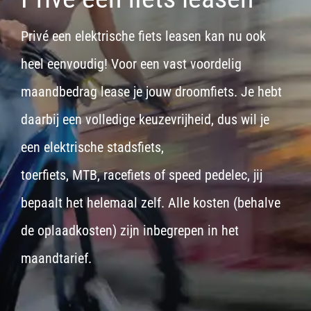
Privé een elektrische fiets leasen kan nu ook
heel eenvoudig! Voor een vast voordelig
maandbedrag lease je jouw droomfiets. Je hebt
daarbij een volledige keuzevrijheid, dus wil je
een
elektrische stadsfiets,
toerfiets
,
MTB
,
racefiets
of
speed pedelec
, jij
bepaalt het helemaal zelf. Alle kosten (behalve
de oplaadkosten) zijn inbegrepen in het
maandtarief.