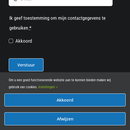
Ik geef toestemming om mijn contactgegevens te
gebruiken
*
Akkoord
Verstuur
Om u een goed functionerende website aan te kunnen bieden maken wij
gebruik van cookies.
Instellingen
Akkoord
© 2012 - 2026
• Leasy Bike • All Rights Reserved • powered
by
Marcothing
Afwijzen