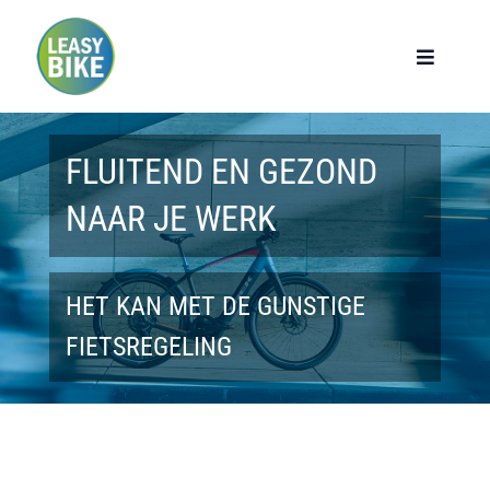
Ga
naar
Toggle
Navigat
inhoud
Home
FLUITEND EN GEZOND
Werknemers
NAAR JE WERK
Werkgevers
HET KAN MET DE GUNSTIGE
Privé lease
FIETSREGELING
Modellen
Over ons