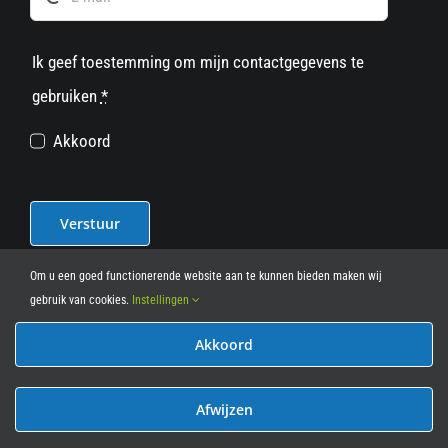
Ik geef toestemming om mijn contactgegevens te
gebruiken
*
Akkoord
Verstuur
Om u een goed functionerende website aan te kunnen bieden maken wij
gebruik van cookies.
Instellingen
Akkoord
© 2012 - 2026
• Leasy Bike • All Rights Reserved • powered
by
Marcothing
Afwijzen