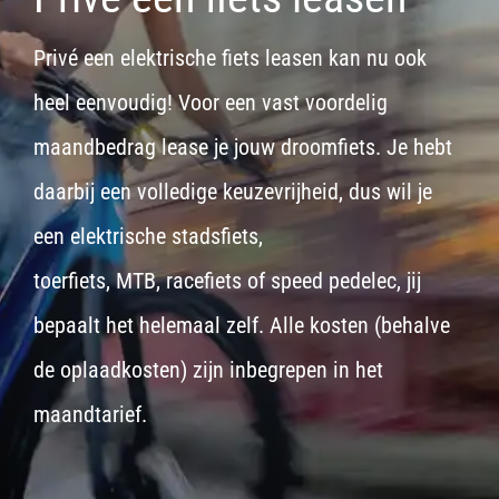
Privé een elektrische fiets leasen kan nu ook
heel eenvoudig! Voor een vast voordelig
maandbedrag lease je jouw droomfiets. Je hebt
daarbij een volledige keuzevrijheid, dus wil je
een
elektrische stadsfiets,
toerfiets
,
MTB
,
racefiets
of
speed pedelec
, jij
bepaalt het helemaal zelf. Alle kosten (behalve
de oplaadkosten) zijn inbegrepen in het
maandtarief.