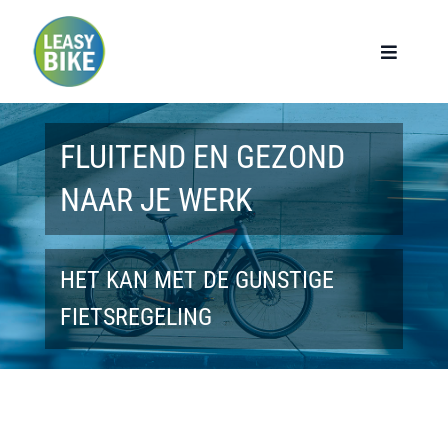
Ga
naar
Toggle
Navigat
inhoud
Home
FLUITEND EN GEZOND
Werknemers
NAAR JE WERK
Werkgevers
HET KAN MET DE GUNSTIGE
Privé lease
FIETSREGELING
Modellen
Over ons