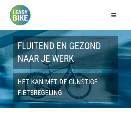
Ga
naar
Toggle
Navigat
inhoud
Home
FLUITEND EN GEZOND
Werknemers
NAAR JE WERK
Werkgevers
HET KAN MET DE GUNSTIGE
Privé lease
FIETSREGELING
Modellen
Over ons