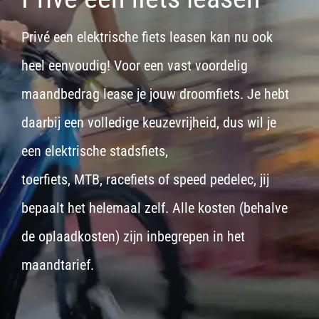
Privé een elektrische fiets leasen kan nu ook
heel eenvoudig! Voor een vast voordelig
maandbedrag lease je jouw droomfiets. Je hebt
daarbij een volledige keuzevrijheid, dus wil je
een
elektrische stadsfiets,
toerfiets
,
MTB
,
racefiets
of
speed pedelec
, jij
bepaalt het helemaal zelf. Alle kosten (behalve
de oplaadkosten) zijn inbegrepen in het
maandtarief.