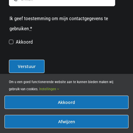
Ik geef toestemming om mijn contactgegevens te
gebruiken
*
Akkoord
Verstuur
Om u een goed functionerende website aan te kunnen bieden maken wij
gebruik van cookies.
Instellingen
Akkoord
© 2012 - 2026
• Leasy Bike • All Rights Reserved • powered
by
Marcothing
Afwijzen