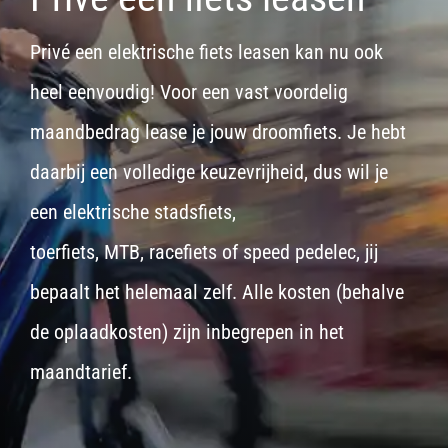
Privé een elektrische fiets leasen kan nu ook
heel eenvoudig! Voor een vast voordelig
maandbedrag lease je jouw droomfiets. Je hebt
daarbij een volledige keuzevrijheid, dus wil je
een
elektrische stadsfiets,
toerfiets
,
MTB
,
racefiets
of
speed pedelec
, jij
bepaalt het helemaal zelf. Alle kosten (behalve
de oplaadkosten) zijn inbegrepen in het
maandtarief.