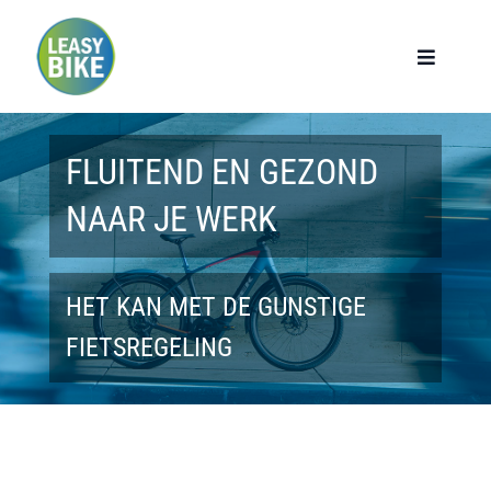
Ga
naar
Toggle
Navigat
inhoud
Home
FLUITEND EN GEZOND
Werknemers
NAAR JE WERK
Werkgevers
HET KAN MET DE GUNSTIGE
Privé lease
FIETSREGELING
Modellen
Over ons