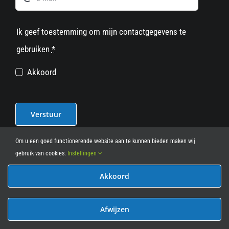
Ik geef toestemming om mijn contactgegevens te
gebruiken
*
Akkoord
Verstuur
Om u een goed functionerende website aan te kunnen bieden maken wij
gebruik van cookies.
Instellingen
Akkoord
© 2012 - 2026
• Leasy Bike • All Rights Reserved • powered
by
Marcothing
Afwijzen