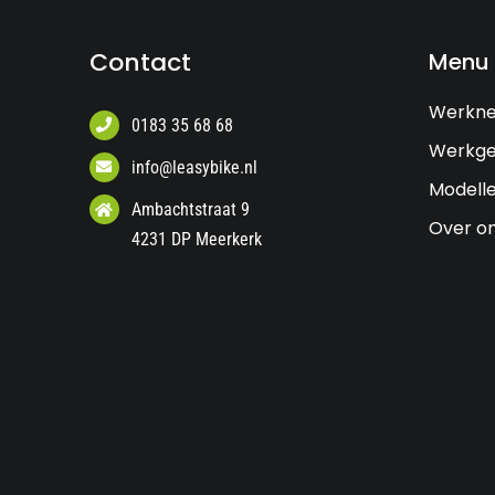
Contact
Menu
Werkn
0183 35 68 68
Werkge
info@leasybike.nl
Modell
Ambachtstraat 9
Over o
4231 DP Meerkerk