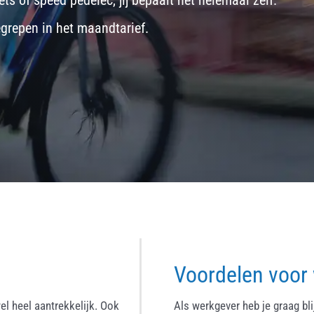
ets
of
speed pedelec
, jij bepaalt het helemaal zelf.
egrepen in het maandtarief.
Voordelen voor
el heel aantrekkelijk. Ook
Als werkgever heb je graag bl