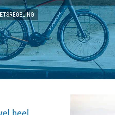
IETSREGELING
wel heel