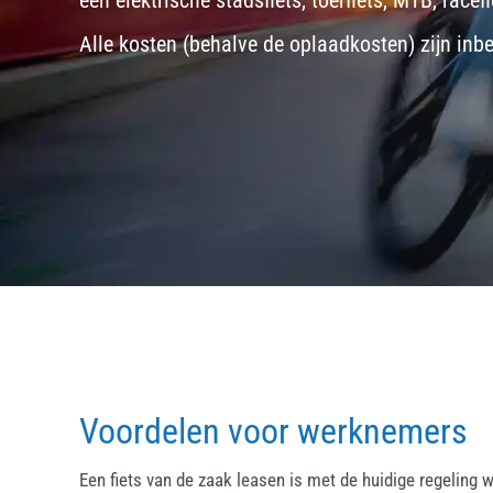
een
elektrische stadsfiets, toerfiets
,
MTB
,
racefi
Alle kosten (behalve de oplaadkosten) zijn inb
Voordelen voor werknemers
Een fiets van de zaak leasen is met de huidige regeling w