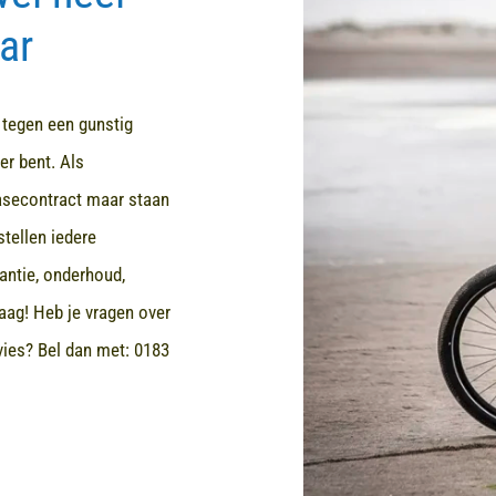
ar
d tegen een gunstig
er bent. Als
easecontract maar staan
stellen iedere
rantie, onderhoud,
aag! Heb je vragen over
dvies? Bel dan met:
0183