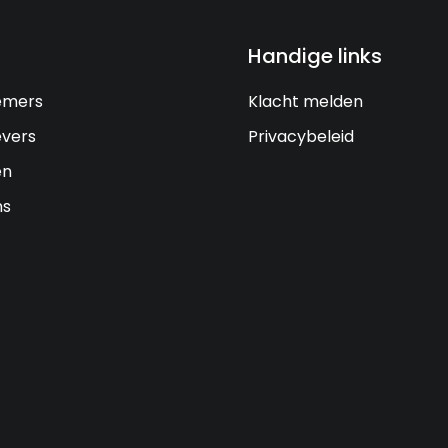
Handige links
emers
Klacht melden
vers
Privacybeleid
en
ns