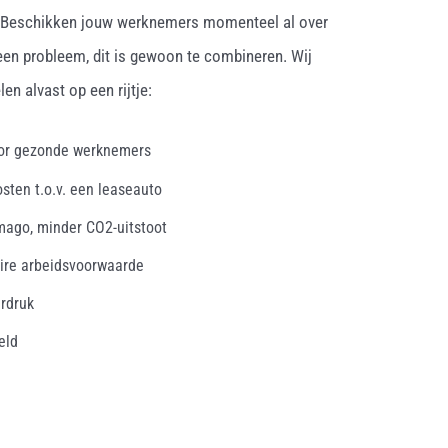
. Beschikken jouw werknemers momenteel al over
een probleem, dit is gewoon te combineren. Wij
en alvast op een rijtje:
oor gezonde werknemers
osten t.o.v. een leaseauto
mago, minder CO2-uitstoot
ire arbeidsvoorwaarde
erdruk
eld