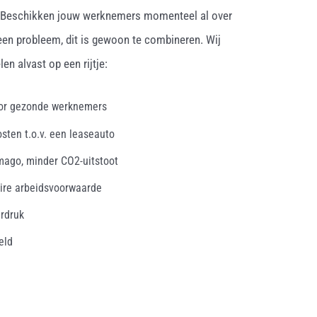
. Beschikken jouw werknemers momenteel al over
een probleem, dit is gewoon te combineren. Wij
en alvast op een rijtje:
oor gezonde werknemers
osten t.o.v. een leaseauto
mago, minder CO2-uitstoot
ire arbeidsvoorwaarde
erdruk
eld