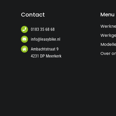
Contact
Menu
Werkn
0183 35 68 68
Werkge
info@leasybike.nl
Modell
Ambachtstraat 9
Over o
4231 DP Meerkerk