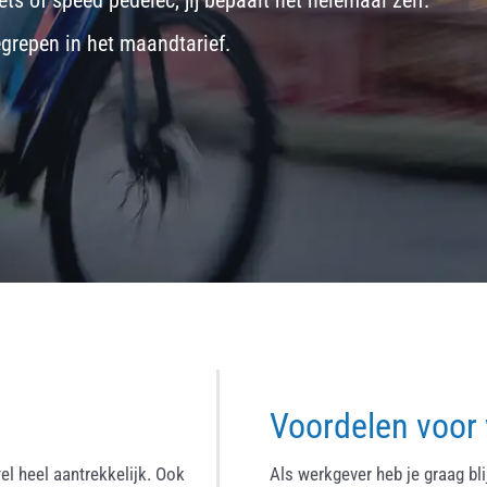
ets
of
speed pedelec
, jij bepaalt het helemaal zelf.
egrepen in het maandtarief.
Voordelen voor
el heel aantrekkelijk. Ook
Als werkgever heb je graag bl