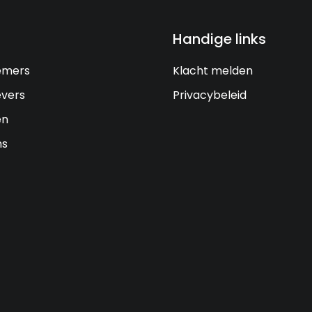
Handige links
emers
Klacht melden
vers
Privacybeleid
en
ns