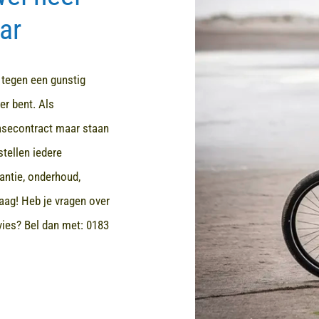
ar
d tegen een gunstig
er bent. Als
easecontract maar staan
stellen iedere
rantie, onderhoud,
aag! Heb je vragen over
dvies? Bel dan met:
0183