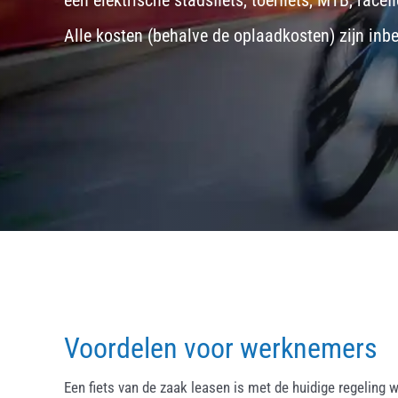
een
elektrische stadsfiets, toerfiets
,
MTB
,
racefi
Alle kosten (behalve de oplaadkosten) zijn inb
Voordelen voor werknemers
Een fiets van de zaak leasen is met de huidige regeling w