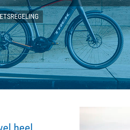
IETSREGELING
wel heel