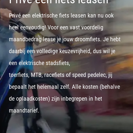
Privé een elektrische fiets leasen kan nu ook
heel eenvoudig! Voor een vast voordelig
maandbedrag lease je jouw droomfiets. Je hebt
daarbij een volledige keuzevrijheid, dus wil je
een
elektrische stadsfiets,
toerfiets
,
MTB
,
racefiets
of
speed pedelec
, jij
bepaalt het helemaal zelf. Alle kosten (behalve
de oplaadkosten) zijn inbegrepen in het
maandtarief.