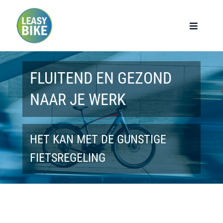
Ga
naar
Toggle
Navigat
inhoud
Home
FLUITEND EN GEZOND
Werknemers
NAAR JE WERK
Werkgevers
HET KAN MET DE GUNSTIGE
Privé lease
FIETSREGELING
Modellen
Over ons