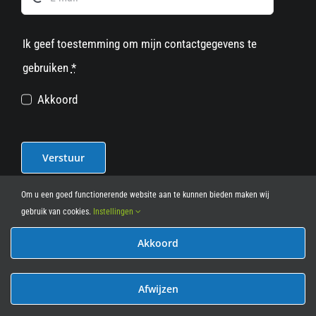
Ik geef toestemming om mijn contactgegevens te
gebruiken
*
Akkoord
Verstuur
Om u een goed functionerende website aan te kunnen bieden maken wij
gebruik van cookies.
Instellingen
Akkoord
© 2012 - 2026
• Leasy Bike • All Rights Reserved • powered
by
Marcothing
Afwijzen