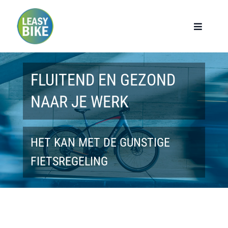
Ga
naar
Toggle
Navigat
inhoud
Home
FLUITEND EN GEZOND
Werknemers
NAAR JE WERK
Werkgevers
HET KAN MET DE GUNSTIGE
Privé lease
FIETSREGELING
Modellen
Over ons