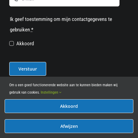
Ik geef toestemming om mijn contactgegevens te
gebruiken
*
Akkoord
Verstuur
Om u een goed functionerende website aan te kunnen bieden maken wij
gebruik van cookies.
Instellingen
Akkoord
© 2012 - 2026
• Leasy Bike • All Rights Reserved • powered
by
Marcothing
Afwijzen