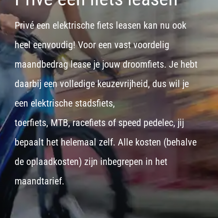
Privé een elektrische fiets leasen kan nu ook
heel eenvoudig! Voor een vast voordelig
maandbedrag lease je jouw droomfiets. Je hebt
daarbij een volledige keuzevrijheid, dus wil je
een
elektrische stadsfiets,
toerfiets
,
MTB
,
racefiets
of
speed pedelec
, jij
bepaalt het helemaal zelf. Alle kosten (behalve
de oplaadkosten) zijn inbegrepen in het
maandtarief.