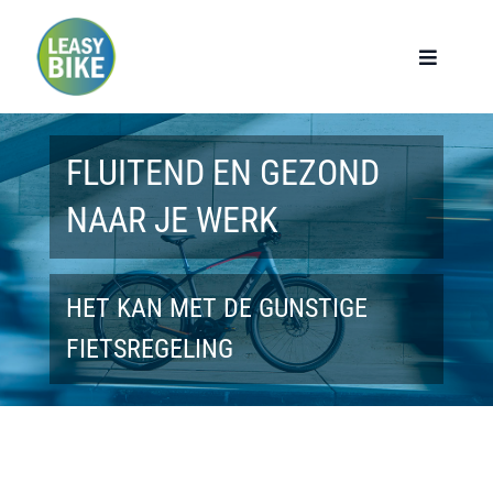
Ga
naar
Toggle
Navigat
inhoud
Home
FLUITEND EN GEZOND
Werknemers
NAAR JE WERK
Werkgevers
HET KAN MET DE GUNSTIGE
Privé lease
FIETSREGELING
Modellen
Over ons