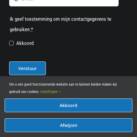
Ik geef toestemming om mijn contactgegevens te
gebruiken
*
Akkoord
Verstuur
Om u een goed functionerende website aan te kunnen bieden maken wij
gebruik van cookies.
Instellingen
Akkoord
© 2012 - 2026
• Leasy Bike • All Rights Reserved • powered
by
Marcothing
Afwijzen