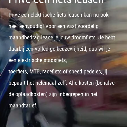
Privé een elektrische fiets leasen kan nu ook
heel eenvoudig! Voor een vast voordelig
maandbedrag lease je jouw droomfiets. Je hebt
daarbij een volledige keuzevrijheid, dus wil je
een
elektrische stadsfiets,
toerfiets
,
MTB
,
racefiets
of
speed pedelec
, jij
bepaalt het helemaal zelf. Alle kosten (behalve
de oplaadkosten) zijn inbegrepen in het
maandtarief.