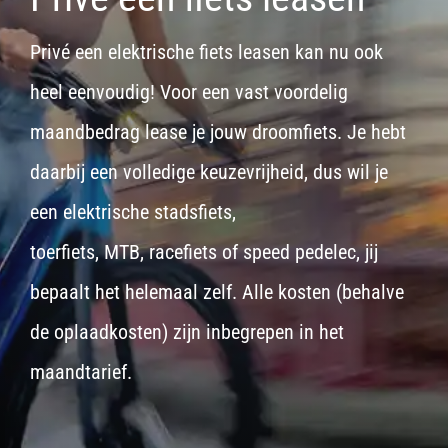
Privé een elektrische fiets leasen kan nu ook
heel eenvoudig! Voor een vast voordelig
maandbedrag lease je jouw droomfiets. Je hebt
daarbij een volledige keuzevrijheid, dus wil je
een
elektrische stadsfiets,
toerfiets
,
MTB
,
racefiets
of
speed pedelec
, jij
bepaalt het helemaal zelf. Alle kosten (behalve
de oplaadkosten) zijn inbegrepen in het
maandtarief.