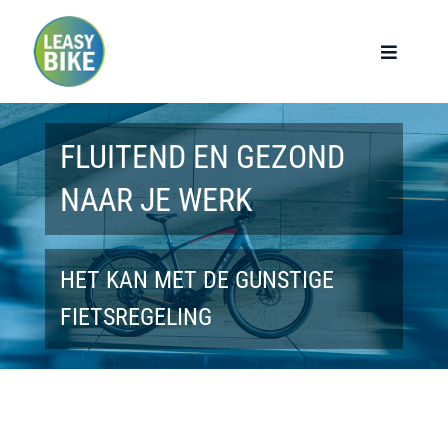
Ga
naar
Toggle
Navigat
inhoud
Home
FLUITEND EN GEZOND
Werknemers
NAAR JE WERK
Werkgevers
HET KAN MET DE GUNSTIGE
Privé lease
FIETSREGELING
Modellen
Over ons