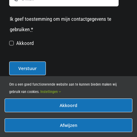
Ik geef toestemming om mijn contactgegevens te
gebruiken
*
Akkoord
Verstuur
Om u een goed functionerende website aan te kunnen bieden maken wij
gebruik van cookies.
Instellingen
Akkoord
© 2012 - 2026
• Leasy Bike • All Rights Reserved • powered
by
Marcothing
Afwijzen