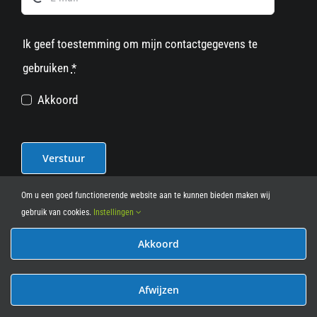
Ik geef toestemming om mijn contactgegevens te
gebruiken
*
Akkoord
Verstuur
Om u een goed functionerende website aan te kunnen bieden maken wij
gebruik van cookies.
Instellingen
Akkoord
© 2012 - 2026
• Leasy Bike • All Rights Reserved • powered
by
Marcothing
Afwijzen