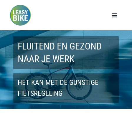
Ga
naar
Toggle
Navigat
inhoud
Home
FLUITEND EN GEZOND
Werknemers
NAAR JE WERK
Werkgevers
HET KAN MET DE GUNSTIGE
Privé lease
FIETSREGELING
Modellen
Over ons