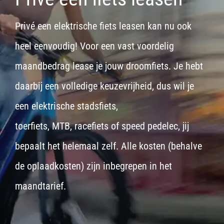
Privé een elektrische fiets leasen kan nu ook
heel eenvoudig! Voor een vast voordelig
maandbedrag lease je jouw droomfiets. Je hebt
daarbij een volledige keuzevrijheid, dus wil je
een
elektrische stadsfiets,
toerfiets
,
MTB
,
racefiets
of
speed pedelec
, jij
bepaalt het helemaal zelf. Alle kosten (behalve
de oplaadkosten) zijn inbegrepen in het
maandtarief.