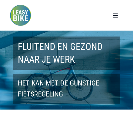
Ga
naar
Toggle
Navigat
inhoud
Home
FLUITEND EN GEZOND
Werknemers
NAAR JE WERK
Werkgevers
HET KAN MET DE GUNSTIGE
Privé lease
FIETSREGELING
Modellen
Over ons