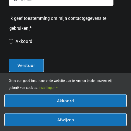
Ik geef toestemming om mijn contactgegevens te
gebruiken
*
Akkoord
Verstuur
Om u een goed functionerende website aan te kunnen bieden maken wij
gebruik van cookies.
Instellingen
Akkoord
© 2012 - 2026
• Leasy Bike • All Rights Reserved • powered
by
Marcothing
Afwijzen