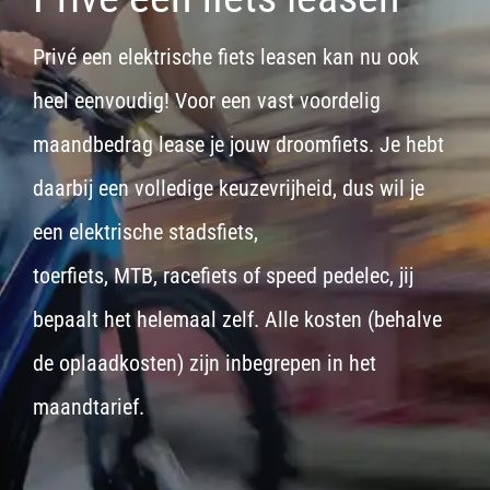
Privé een elektrische fiets leasen kan nu ook
heel eenvoudig! Voor een vast voordelig
maandbedrag lease je jouw droomfiets. Je hebt
daarbij een volledige keuzevrijheid, dus wil je
een
elektrische stadsfiets,
toerfiets
,
MTB
,
racefiets
of
speed pedelec
, jij
bepaalt het helemaal zelf. Alle kosten (behalve
de oplaadkosten) zijn inbegrepen in het
maandtarief.