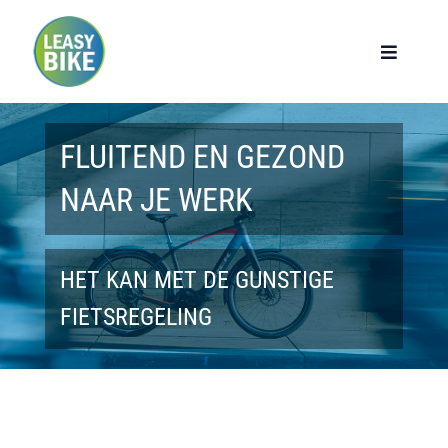
Ga
naar
Toggle
Navigat
inhoud
Home
FLUITEND EN GEZOND
Werknemers
NAAR JE WERK
Werkgevers
HET KAN MET DE GUNSTIGE
Privé lease
FIETSREGELING
Modellen
Over ons