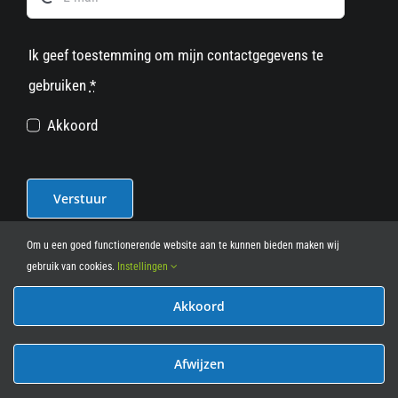
Ik geef toestemming om mijn contactgegevens te
gebruiken
*
Akkoord
Verstuur
Om u een goed functionerende website aan te kunnen bieden maken wij
gebruik van cookies.
Instellingen
Akkoord
© 2012 - 2026
• Leasy Bike • All Rights Reserved • powered
by
Marcothing
Afwijzen