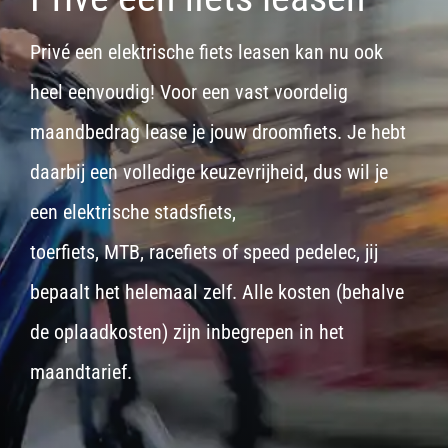
Privé een elektrische fiets leasen kan nu ook
heel eenvoudig! Voor een vast voordelig
maandbedrag lease je jouw droomfiets. Je hebt
daarbij een volledige keuzevrijheid, dus wil je
een
elektrische stadsfiets,
toerfiets
,
MTB
,
racefiets
of
speed pedelec
, jij
bepaalt het helemaal zelf. Alle kosten (behalve
de oplaadkosten) zijn inbegrepen in het
maandtarief.