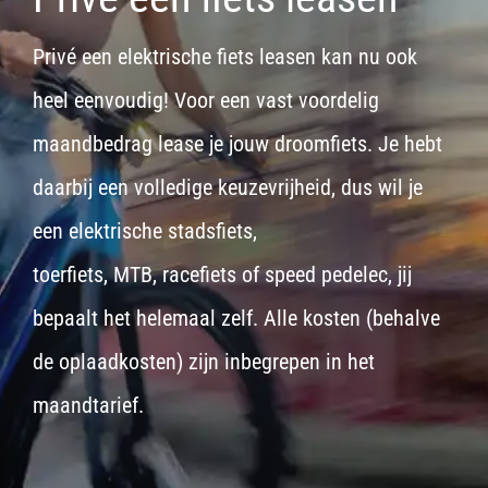
Privé een elektrische fiets leasen kan nu ook
heel eenvoudig! Voor een vast voordelig
maandbedrag lease je jouw droomfiets. Je hebt
daarbij een volledige keuzevrijheid, dus wil je
een
elektrische stadsfiets,
toerfiets
,
MTB
,
racefiets
of
speed pedelec
, jij
bepaalt het helemaal zelf. Alle kosten (behalve
de oplaadkosten) zijn inbegrepen in het
maandtarief.