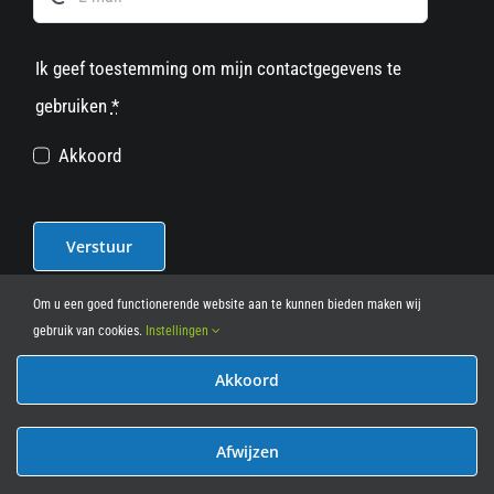
Ik geef toestemming om mijn contactgegevens te
gebruiken
*
Akkoord
Verstuur
Om u een goed functionerende website aan te kunnen bieden maken wij
gebruik van cookies.
Instellingen
Akkoord
© 2012 - 2026
• Leasy Bike • All Rights Reserved • powered
by
Marcothing
Afwijzen