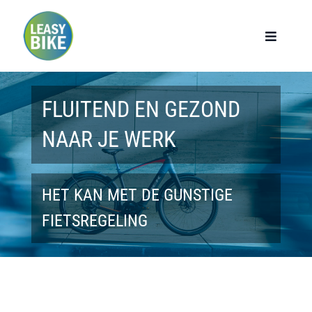
Ga
naar
Toggle
Navigat
inhoud
Home
FLUITEND EN GEZOND
Werknemers
NAAR JE WERK
Werkgevers
HET KAN MET DE GUNSTIGE
Privé lease
FIETSREGELING
Modellen
Over ons