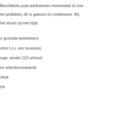
. Beschikken jouw werknemers momenteel al over
een probleem, dit is gewoon te combineren. Wij
en alvast op een rijtje:
oor gezonde werknemers
osten t.o.v. een leaseauto
mago, minder CO2-uitstoot
ire arbeidsvoorwaarde
erdruk
eld