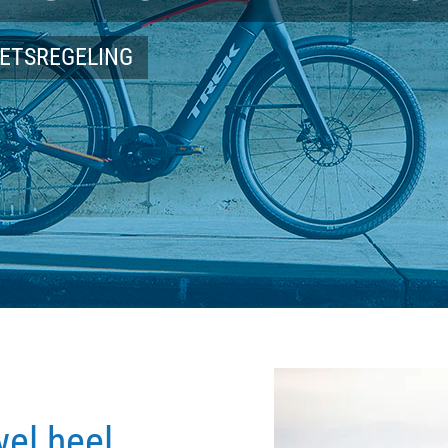
IETSREGELING
wel heel