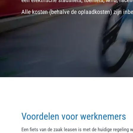
een
elektrische stadsfiets, toerfiets
,
MTB
,
racefi
Alle kosten (behalve de oplaadkosten) zijn inb
Voordelen voor werknemers
Een fiets van de zaak leasen is met de huidige regeling w