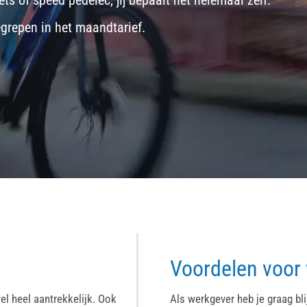
ets
of
speed pedelec
, jij bepaalt het helemaal zelf.
egrepen in het maandtarief.
Voordelen voor
el heel aantrekkelijk. Ook
Als werkgever heb je graag bl