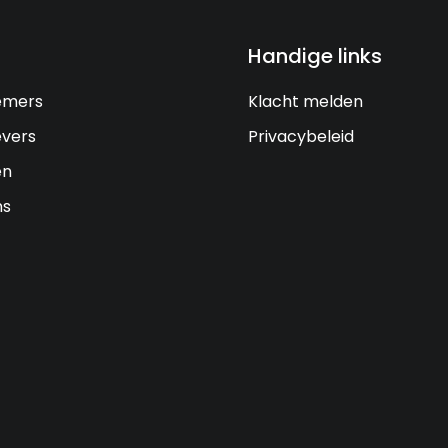
Handige links
emers
Klacht melden
vers
Privacybeleid
en
ns