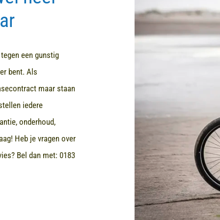
ar
d tegen een gunstig
er bent. Als
easecontract maar staan
stellen iedere
rantie, onderhoud,
aag! Heb je vragen over
dvies? Bel dan met:
0183