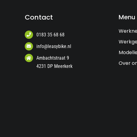
Contact
Menu
Werkn
0183 35 68 68
Werkge
info@leasybike.nl
Modell
Ambachtstraat 9
Over o
4231 DP Meerkerk