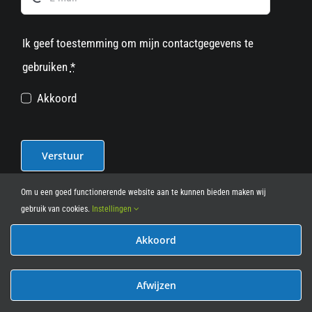
Ik geef toestemming om mijn contactgegevens te
gebruiken
*
Akkoord
Verstuur
Om u een goed functionerende website aan te kunnen bieden maken wij
gebruik van cookies.
Instellingen
Akkoord
© 2012 - 2026
• Leasy Bike • All Rights Reserved • powered
by
Marcothing
Afwijzen