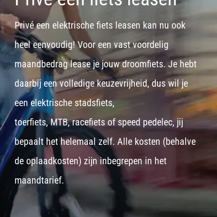
Privé een elektrische fiets leasen kan nu ook
heel eenvoudig! Voor een vast voordelig
maandbedrag lease je jouw droomfiets. Je hebt
daarbij een volledige keuzevrijheid, dus wil je
een
elektrische stadsfiets,
toerfiets
,
MTB
,
racefiets
of
speed pedelec
, jij
bepaalt het helemaal zelf. Alle kosten (behalve
de oplaadkosten) zijn inbegrepen in het
maandtarief.