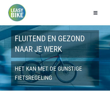
Ga
naar
Toggle
Navigat
inhoud
Home
FLUITEND EN GEZOND
Werknemers
NAAR JE WERK
Werkgevers
HET KAN MET DE GUNSTIGE
Privé lease
FIETSREGELING
Modellen
Over ons