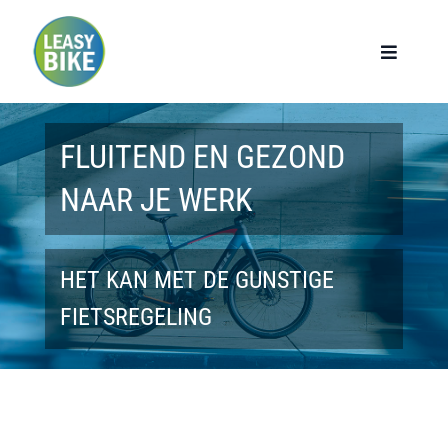
Ga
naar
Toggle
Navigat
inhoud
Home
FLUITEND EN GEZOND
Werknemers
NAAR JE WERK
Werkgevers
HET KAN MET DE GUNSTIGE
Privé lease
FIETSREGELING
Modellen
Over ons