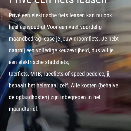
Privé een elektrische fiets leasen kan nu ook
heel eenvoudig! Voor een vast voordelig
maandbedrag lease je jouw droomfiets. Je hebt
daarbij een volledige keuzevrijheid, dus wil je
een
elektrische stadsfiets,
toerfiets
,
MTB
,
racefiets
of
speed pedelec
, jij
bepaalt het helemaal zelf. Alle kosten (behalve
de oplaadkosten) zijn inbegrepen in het
maandtarief.