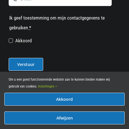
Ik geef toestemming om mijn contactgegevens te
gebruiken
*
Akkoord
Verstuur
Om u een goed functionerende website aan te kunnen bieden maken wij
gebruik van cookies.
Instellingen
Akkoord
© 2012 - 2026
• Leasy Bike • All Rights Reserved • powered
by
Marcothing
Afwijzen