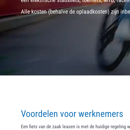
een
elektrische stadsfiets, toerfiets
,
MTB
,
racefi
Alle kosten (behalve de oplaadkosten) zijn inb
Voordelen voor werknemers
Een fiets van de zaak leasen is met de huidige regeling w