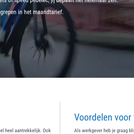
ets
of
speed pedelec
, jij bepaalt het helemaal zelf.
egrepen in het maandtarief.
Voordelen voor
el heel aantrekkelijk. Ook
Als werkgever heb je graag bl