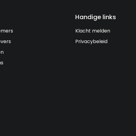
Handige links
emers
Klacht melden
vers
Privacybeleid
en
ns