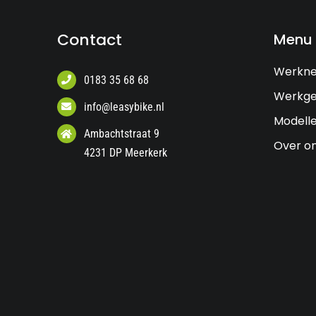
Contact
Menu
Werkn
0183 35 68 68
Werkge
info@leasybike.nl
Modell
Ambachtstraat 9
Over o
4231 DP Meerkerk