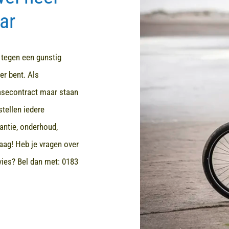
ar
d tegen een gunstig
er bent. Als
easecontract maar staan
stellen iedere
rantie, onderhoud,
aag! Heb je vragen over
dvies? Bel dan met:
0183