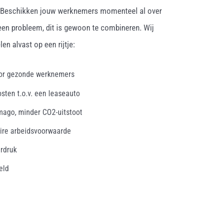
. Beschikken jouw werknemers momenteel al over
een probleem, dit is gewoon te combineren. Wij
en alvast op een rijtje:
oor gezonde werknemers
osten t.o.v. een leaseauto
mago, minder CO2-uitstoot
ire arbeidsvoorwaarde
erdruk
eld