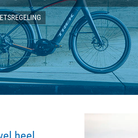
IETSREGELING
wel heel