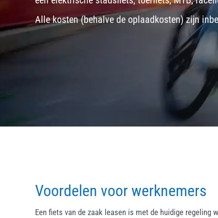
een
elektrische stadsfiets, toerfiets
,
MTB
,
racefi
Alle kosten (behalve de oplaadkosten) zijn inb
Voordelen voor werknemers
Een fiets van de zaak leasen is met de huidige regeling w