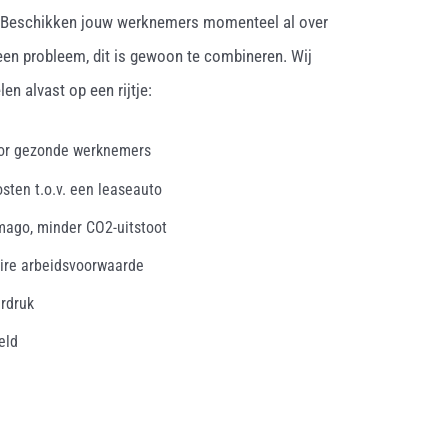
. Beschikken jouw werknemers momenteel al over
een probleem, dit is gewoon te combineren. Wij
en alvast op een rijtje:
oor gezonde werknemers
osten t.o.v. een leaseauto
mago, minder CO2-uitstoot
ire arbeidsvoorwaarde
erdruk
eld