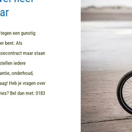
ar
d tegen een gunstig
er bent. Als
easecontract maar staan
stellen iedere
rantie, onderhoud,
aag! Heb je vragen over
dvies? Bel dan met:
0183