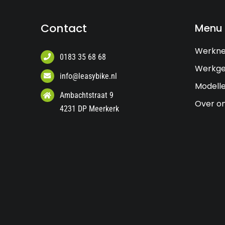
Contact
Menu
Werkn
0183 35 68 68
Werkge
info@leasybike.nl
Modell
Ambachtstraat 9
Over o
4231 DP Meerkerk