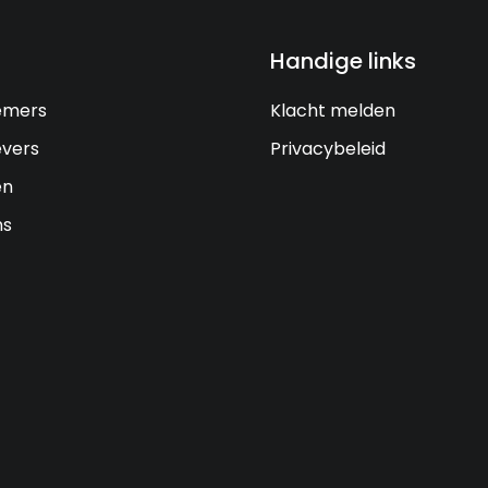
Handige links
emers
Klacht melden
vers
Privacybeleid
en
ns