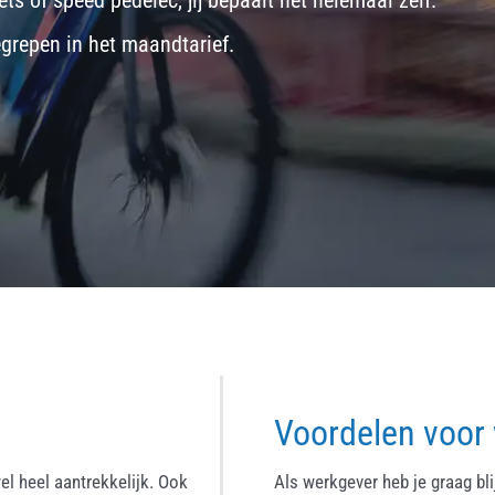
ets
of
speed pedelec
, jij bepaalt het helemaal zelf.
egrepen in het maandtarief.
Voordelen voor
el heel aantrekkelijk. Ook
Als werkgever heb je graag bl