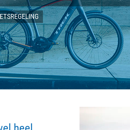
IETSREGELING
wel heel