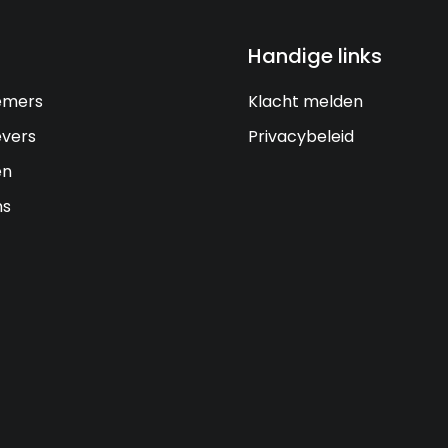
Handige links
emers
Klacht melden
vers
Privacybeleid
en
ns