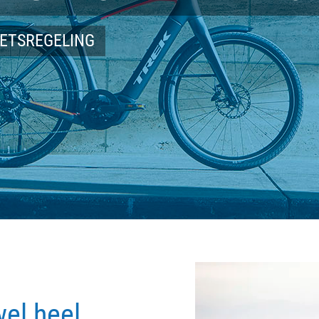
IETSREGELING
wel heel