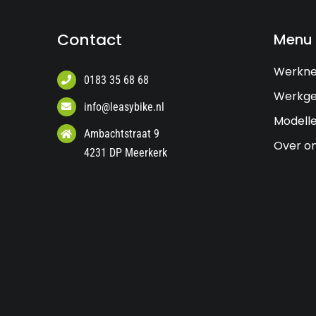
Contact
Menu
Werkn
0183 35 68 68
Werkge
info@leasybike.nl
Modell
Ambachtstraat 9
Over o
4231 DP Meerkerk