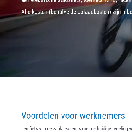
een
elektrische stadsfiets, toerfiets
,
MTB
,
racefi
Alle kosten (behalve de oplaadkosten) zijn inb
Voordelen voor werknemers
Een fiets van de zaak leasen is met de huidige regeling w