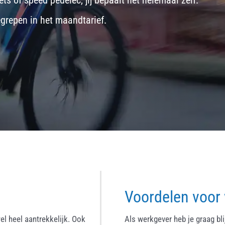
ets
of
speed pedelec
, jij bepaalt het helemaal zelf.
egrepen in het maandtarief.
Voordelen voor
el heel aantrekkelijk. Ook
Als werkgever heb je graag bl