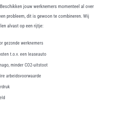
. Beschikken jouw werknemers momenteel al over
een probleem, dit is gewoon te combineren. Wij
en alvast op een rijtje:
oor gezonde werknemers
osten t.o.v. een leaseauto
mago, minder CO2-uitstoot
ire arbeidsvoorwaarde
erdruk
eld