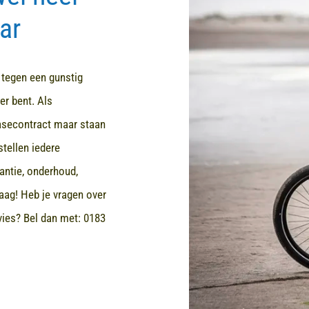
ar
d tegen een gunstig
er bent. Als
easecontract maar staan
stellen iedere
rantie, onderhoud,
aag! Heb je vragen over
dvies? Bel dan met:
0183