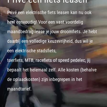
Privé een elektrische fiets leasen kan nu ook
heel eenvoudig! Voor een vast voordelig
maandbedrag lease je jouw droomfiets. Je hebt
daarbij een volledige keuzevrijheid, dus wil je
een
elektrische stadsfiets,
toerfiets
,
MTB
,
racefiets
of
speed pedelec
, jij
bepaalt het helemaal zelf. Alle kosten (behalve
de oplaadkosten) zijn inbegrepen in het
maandtarief.