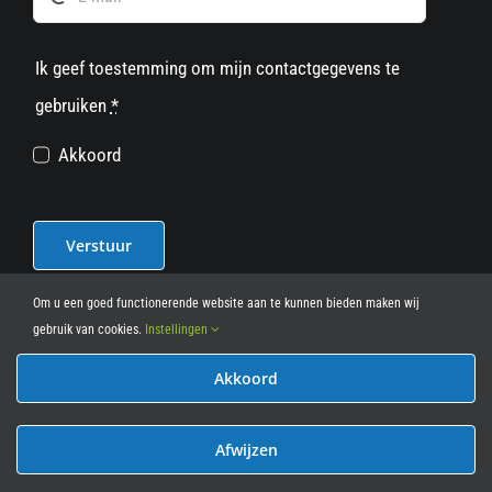
Ik geef toestemming om mijn contactgegevens te
gebruiken
*
Akkoord
Verstuur
Om u een goed functionerende website aan te kunnen bieden maken wij
gebruik van cookies.
Instellingen
Akkoord
© 2012 - 2026
• Leasy Bike • All Rights Reserved • powered
by
Marcothing
Afwijzen