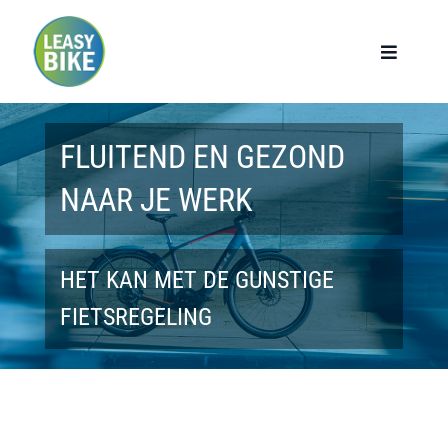
Ga
naar
Toggle
Navigat
inhoud
Home
FLUITEND EN GEZOND
Werknemers
NAAR JE WERK
Werkgevers
HET KAN MET DE GUNSTIGE
Privé lease
FIETSREGELING
Modellen
Over ons