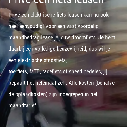
Privé een elektrische fiets leasen kan nu ook
heel eenvoudig! Voor een vast voordelig
maandbedrag lease je jouw droomfiets. Je hebt
daarbij een volledige keuzevrijheid, dus wil je
een
elektrische stadsfiets,
toerfiets
,
MTB
,
racefiets
of
speed pedelec
, jij
bepaalt het helemaal zelf. Alle kosten (behalve
de oplaadkosten) zijn inbegrepen in het
maandtarief.