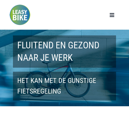
Ga
naar
Toggle
Navigat
inhoud
Home
FLUITEND EN GEZOND
Werknemers
NAAR JE WERK
Werkgevers
HET KAN MET DE GUNSTIGE
Privé lease
FIETSREGELING
Modellen
Over ons