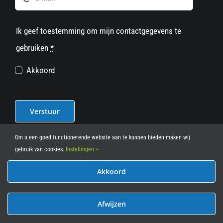
Ik geef toestemming om mijn contactgegevens te
gebruiken
*
Akkoord
Verstuur
Om u een goed functionerende website aan te kunnen bieden maken wij
gebruik van cookies.
Instellingen
Akkoord
© 2012 - 2026
• Leasy Bike • All Rights Reserved • powered
by
Marcothing
Afwijzen