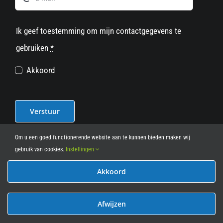
Ik geef toestemming om mijn contactgegevens te
gebruiken
*
Akkoord
Verstuur
Om u een goed functionerende website aan te kunnen bieden maken wij
gebruik van cookies.
Instellingen
Akkoord
© 2012 - 2026
• Leasy Bike • All Rights Reserved • powered
by
Marcothing
Afwijzen