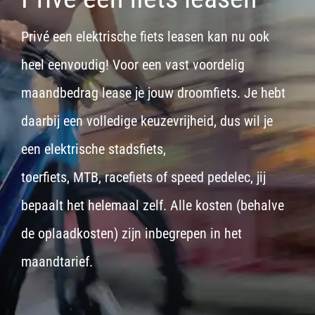
Privé een elektrische fiets leasen kan nu ook
heel eenvoudig! Voor een vast voordelig
maandbedrag lease je jouw droomfiets. Je hebt
daarbij een volledige keuzevrijheid, dus wil je
een
elektrische stadsfiets,
toerfiets
,
MTB
,
racefiets
of
speed pedelec
, jij
bepaalt het helemaal zelf. Alle kosten (behalve
de oplaadkosten) zijn inbegrepen in het
maandtarief.