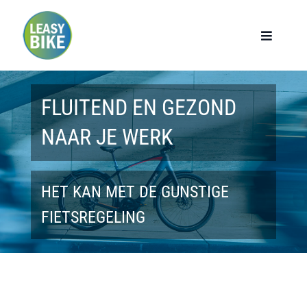
Ga
naar
Toggle
Navigat
inhoud
Home
FLUITEND EN GEZOND
Werknemers
NAAR JE WERK
Werkgevers
HET KAN MET DE GUNSTIGE
Privé lease
FIETSREGELING
Modellen
Over ons