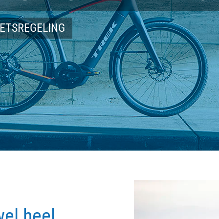
IETSREGELING
wel heel