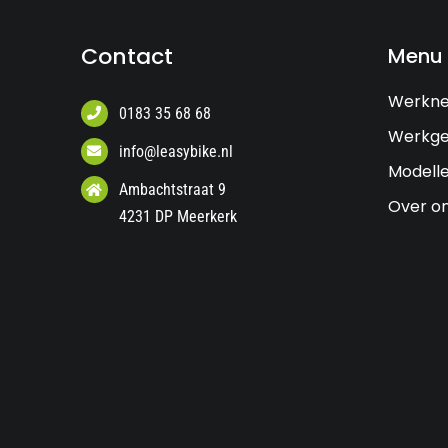
Contact
Menu
Werkn
0183 35 68 68
Werkge
info@leasybike.nl
Modell
Ambachtstraat 9
Over o
4231 DP Meerkerk