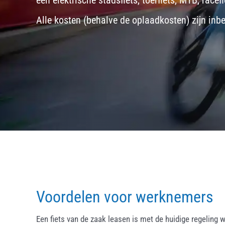
een
elektrische stadsfiets, toerfiets
,
MTB
,
racefi
Alle kosten (behalve de oplaadkosten) zijn inb
Voordelen voor werknemers
Een fiets van de zaak leasen is met de huidige regeling w