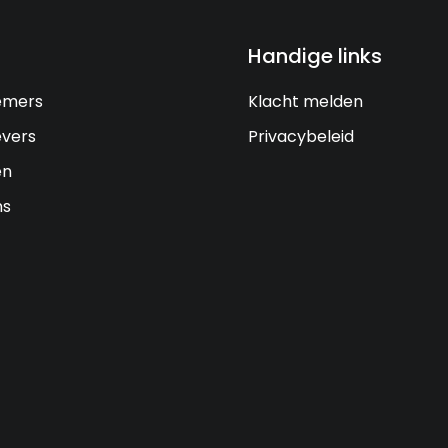
Handige links
emers
Klacht melden
vers
Privacybeleid
en
ns