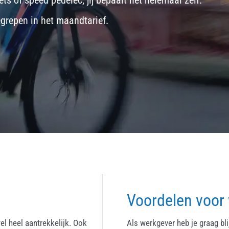
ets
of
speed pedelec
, jij bepaalt het helemaal zelf.
egrepen in het maandtarief.
Voordelen voor
el heel aantrekkelijk. Ook
Als werkgever heb je graag bl