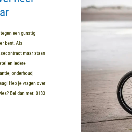
ar
d tegen een gunstig
er bent. Als
easecontract maar staan
stellen iedere
rantie, onderhoud,
aag! Heb je vragen over
dvies? Bel dan met:
0183