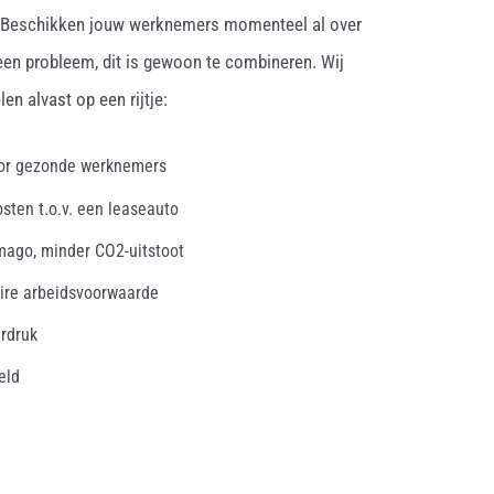
. Beschikken jouw werknemers momenteel al over
een probleem, dit is gewoon te combineren. Wij
en alvast op een rijtje:
oor gezonde werknemers
osten t.o.v. een leaseauto
mago, minder CO2-uitstoot
ire arbeidsvoorwaarde
erdruk
eld