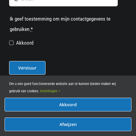
Ik geef toestemming om mijn contactgegevens te
gebruiken
*
Akkoord
Verstuur
Om u een goed functionerende website aan te kunnen bieden maken wij
gebruik van cookies.
Instellingen
Akkoord
© 2012 - 2026
• Leasy Bike • All Rights Reserved • powered
by
Marcothing
Afwijzen