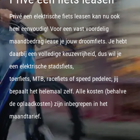
Privé een elektrische fiets leasen kan nu ook
heel eenvoudig! Voor een vast voordelig
maandbedrag lease je jouw droomfiets. Je hebt
daarbij een volledige keuzevrijheid, dus wil je
een
elektrische stadsfiets,
toerfiets
,
MTB
,
racefiets
of
speed pedelec
, jij
bepaalt het helemaal zelf. Alle kosten (behalve
de oplaadkosten) zijn inbegrepen in het
maandtarief.