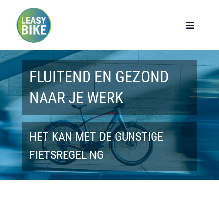
Ga
naar
Toggle
Navigat
inhoud
Home
FLUITEND EN GEZOND
Werknemers
NAAR JE WERK
Werkgevers
HET KAN MET DE GUNSTIGE
Privé lease
FIETSREGELING
Modellen
Over ons