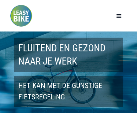
Ga
naar
Toggle
Navigat
inhoud
Home
FLUITEND EN GEZOND
Werknemers
NAAR JE WERK
Werkgevers
HET KAN MET DE GUNSTIGE
Privé lease
FIETSREGELING
Modellen
Over ons