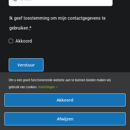
Ik geef toestemming om mijn contactgegevens te
gebruiken
*
Akkoord
Verstuur
Om u een goed functionerende website aan te kunnen bieden maken wij
gebruik van cookies.
Instellingen
Akkoord
© 2012 - 2026
• Leasy Bike • All Rights Reserved • powered
by
Marcothing
Afwijzen