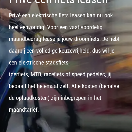
Privé een elektrische fiets leasen kan nu ook
heel eenvoudig! Voor een vast voordelig
maandbedrag lease je jouw droomfiets. Je hebt
daarbij een volledige keuzevrijheid, dus wil je
een
elektrische stadsfiets,
toerfiets
,
MTB
,
racefiets
of
speed pedelec
, jij
bepaalt het helemaal zelf. Alle kosten (behalve
de oplaadkosten) zijn inbegrepen in het
maandtarief.