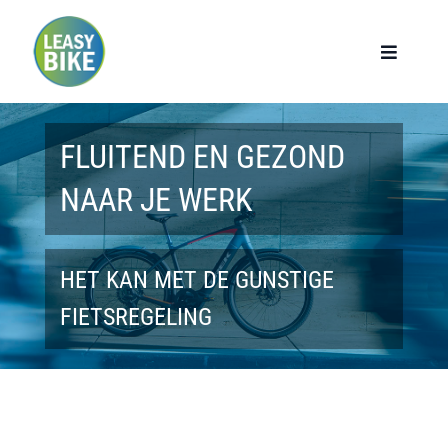
Ga
naar
Toggle
Navigat
inhoud
Home
FLUITEND EN GEZOND
Werknemers
NAAR JE WERK
Werkgevers
HET KAN MET DE GUNSTIGE
Privé lease
FIETSREGELING
Modellen
Over ons