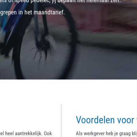
ets
of
speed pedelec
, jij bepaalt het helemaal zelf.
egrepen in het maandtarief.
Voordelen voor
el heel aantrekkelijk. Ook
Als werkgever heb je graag bl