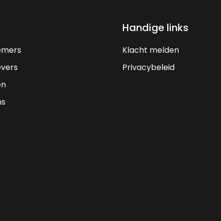
Handige links
emers
Klacht melden
vers
Privacybeleid
en
ns