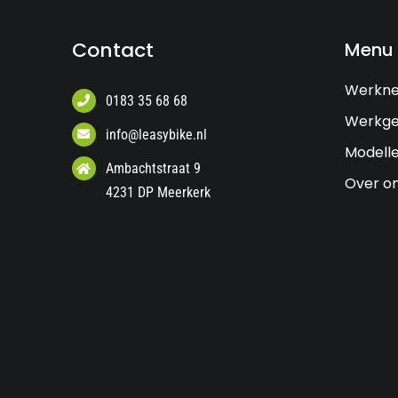
Contact
Menu
Werkn
0183 35 68 68
Werkge
info@leasybike.nl
Modell
Ambachtstraat 9
Over o
4231 DP Meerkerk