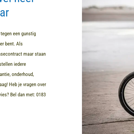
ar
d tegen een gunstig
er bent. Als
easecontract maar staan
stellen iedere
rantie, onderhoud,
aag! Heb je vragen over
dvies? Bel dan met:
0183