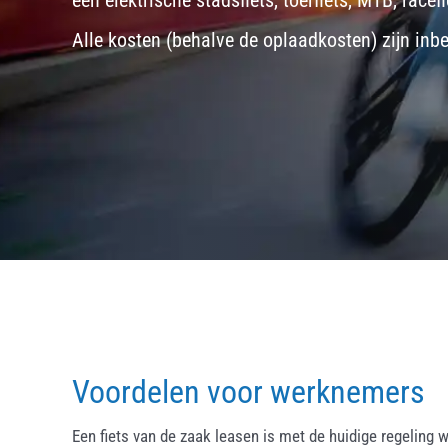
een
elektrische stadsfiets, toerfiets
,
MTB
,
racefi
Alle kosten (behalve de oplaadkosten) zijn inb
Voordelen voor werknemers
Een fiets van de zaak leasen is met de huidige regeling w