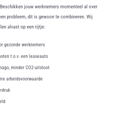
. Beschikken jouw werknemers momenteel al over
een probleem, dit is gewoon te combineren. Wij
en alvast op een rijtje:
oor gezonde werknemers
osten t.o.v. een leaseauto
mago, minder CO2-uitstoot
ire arbeidsvoorwaarde
erdruk
eld