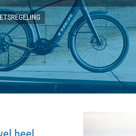
IETSREGELING
wel heel