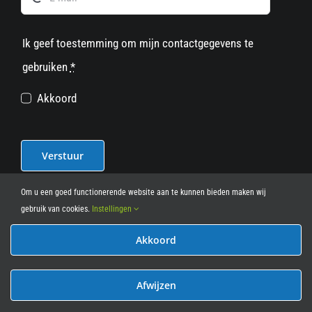
Ik geef toestemming om mijn contactgegevens te
gebruiken
*
Akkoord
Verstuur
Om u een goed functionerende website aan te kunnen bieden maken wij
gebruik van cookies.
Instellingen
Akkoord
© 2012 - 2026
• Leasy Bike • All Rights Reserved • powered
by
Marcothing
Afwijzen