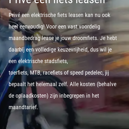
Privé een elektrische fiets leasen kan nu ook
heel eenvoudig! Voor een vast voordelig
maandbedrag lease je jouw droomfiets. Je hebt
daarbij een volledige keuzevrijheid, dus wil je
een
elektrische stadsfiets,
toerfiets
,
MTB
,
racefiets
of
speed pedelec
, jij
bepaalt het helemaal zelf. Alle kosten (behalve
de oplaadkosten) zijn inbegrepen in het
maandtarief.