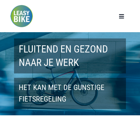
Ga
naar
Toggle
Navigat
inhoud
Home
FLUITEND EN GEZOND
Werknemers
NAAR JE WERK
Werkgevers
HET KAN MET DE GUNSTIGE
Privé lease
FIETSREGELING
Modellen
Over ons