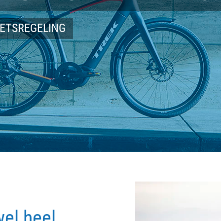
IETSREGELING
wel heel