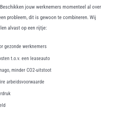
. Beschikken jouw werknemers momenteel al over
een probleem, dit is gewoon te combineren. Wij
en alvast op een rijtje:
oor gezonde werknemers
osten t.o.v. een leaseauto
mago, minder CO2-uitstoot
ire arbeidsvoorwaarde
erdruk
eld