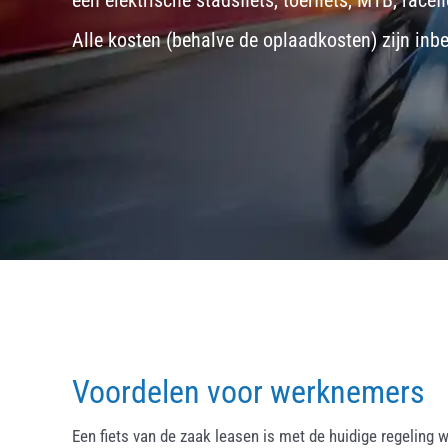
een
elektrische stadsfiets, toerfiets
,
MTB
,
racefi
Alle kosten (behalve de oplaadkosten) zijn inb
Voordelen voor werknemers
Een fiets van de zaak leasen is met de huidige regeling w