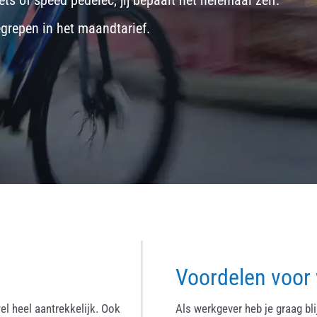
ets
of
speed pedelec
, jij bepaalt het helemaal zelf.
egrepen in het maandtarief.
Voordelen voor
el heel aantrekkelijk. Ook
Als werkgever heb je graag bl