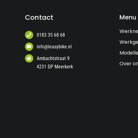
Contact
Menu
Werkn
0183 35 68 68
Werkge
info@leasybike.nl
Modell
Ambachtstraat 9
Over o
4231 DP Meerkerk