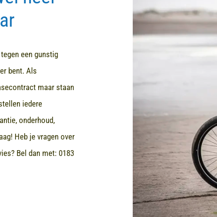
ar
d tegen een gunstig
er bent. Als
easecontract maar staan
stellen iedere
rantie, onderhoud,
aag! Heb je vragen over
dvies? Bel dan met:
0183