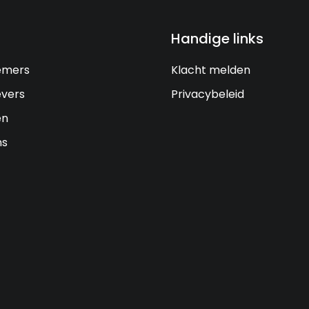
Handige links
emers
Klacht melden
vers
Privacybeleid
en
ns