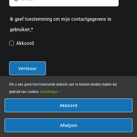
Ik geef toestemming om mijn contactgegevens te
gebruiken
*
Akkoord
Verstuur
Om u een goed functionerende website aan te kunnen bieden maken wij
gebruik van cookies.
Instellingen
Akkoord
© 2012 - 2026
• Leasy Bike • All Rights Reserved • powered
by
Marcothing
Afwijzen