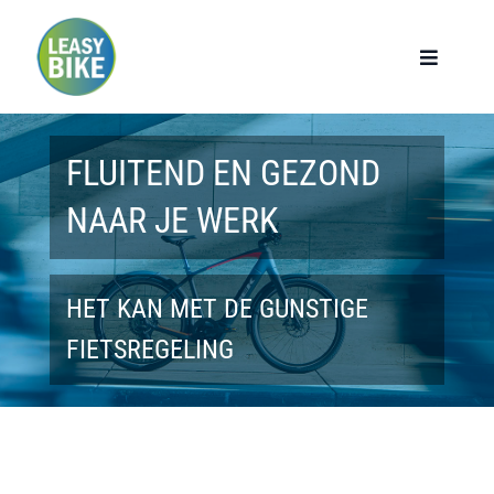
Ga
naar
Toggle
Navigat
inhoud
Home
FLUITEND EN GEZOND
Werknemers
NAAR JE WERK
Werkgevers
HET KAN MET DE GUNSTIGE
Privé lease
FIETSREGELING
Modellen
Over ons