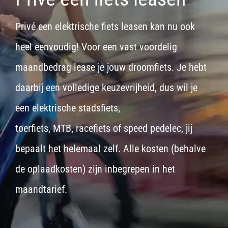
Privé een elektrische fiets leasen kan nu ook
heel eenvoudig! Voor een vast voordelig
maandbedrag lease je jouw droomfiets. Je hebt
daarbij een volledige keuzevrijheid, dus wil je
een
elektrische stadsfiets,
toerfiets
,
MTB
,
racefiets
of
speed pedelec
, jij
bepaalt het helemaal zelf. Alle kosten (behalve
de oplaadkosten) zijn inbegrepen in het
maandtarief.