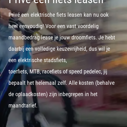
Privé een elektrische fiets leasen kan nu ook
heel eenvoudig! Voor een vast voordelig
maandbedrag lease je jouw droomfiets. Je hebt
daarbij een volledige keuzevrijheid, dus wil je
een
elektrische stadsfiets,
toerfiets
,
MTB
,
racefiets
of
speed pedelec
, jij
bepaalt het helemaal zelf. Alle kosten (behalve
de oplaadkosten) zijn inbegrepen in het
maandtarief.