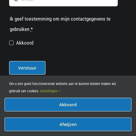
Ik geef toestemming om mijn contactgegevens te
gebruiken
*
Akkoord
Verstuur
Om u een goed functionerende website aan te kunnen bieden maken wij
gebruik van cookies.
Instellingen
Akkoord
© 2012 - 2026
• Leasy Bike • All Rights Reserved • powered
by
Marcothing
Afwijzen