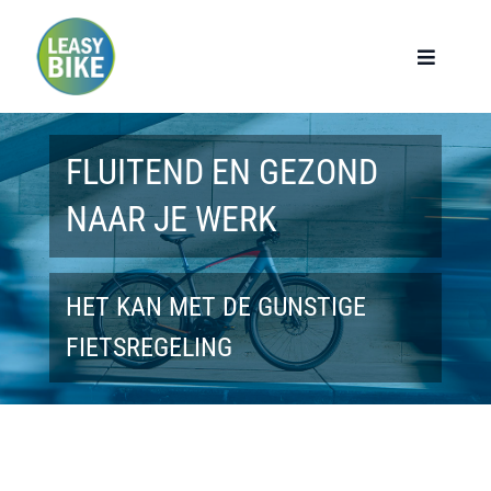
Ga
naar
Toggle
Navigat
inhoud
Home
FLUITEND EN GEZOND
Werknemers
NAAR JE WERK
Werkgevers
HET KAN MET DE GUNSTIGE
Privé lease
FIETSREGELING
Modellen
Over ons