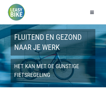
Ga
naar
Toggle
Navigat
inhoud
Home
FLUITEND EN GEZOND
Werknemers
NAAR JE WERK
Werkgevers
HET KAN MET DE GUNSTIGE
Privé lease
FIETSREGELING
Modellen
Over ons