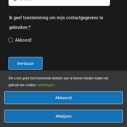
Ik geef toestemming om mijn contactgegevens te
gebruiken
*
Akkoord
Verstuur
Om u een goed functionerende website aan te kunnen bieden maken wij
gebruik van cookies.
Instellingen
Akkoord
© 2012 - 2026
• Leasy Bike • All Rights Reserved • powered
by
Marcothing
Afwijzen