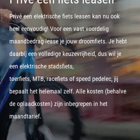
Privé een elektrische fiets leasen kan nu ook
heel eenvoudig! Voor een vast voordelig
maandbedrag lease je jouw droomfiets. Je hebt
daarbij een volledige keuzevrijheid, dus wil je
een
elektrische stadsfiets,
toerfiets
,
MTB
,
racefiets
of
speed pedelec
, jij
bepaalt het helemaal zelf. Alle kosten (behalve
de oplaadkosten) zijn inbegrepen in het
maandtarief.