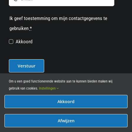
Ik geef toestemming om mijn contactgegevens te
gebruiken
*
Akkoord
Verstuur
Om u een goed functionerende website aan te kunnen bieden maken wij
gebruik van cookies.
Instellingen
Akkoord
© 2012 - 2026
• Leasy Bike • All Rights Reserved • powered
by
Marcothing
Afwijzen