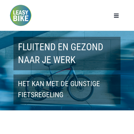
Ga
naar
Toggle
Navigat
inhoud
Home
FLUITEND EN GEZOND
Werknemers
NAAR JE WERK
Werkgevers
HET KAN MET DE GUNSTIGE
Privé lease
FIETSREGELING
Modellen
Over ons