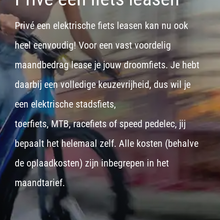
Privé een elektrische fiets leasen kan nu ook
heel eenvoudig! Voor een vast voordelig
maandbedrag lease je jouw droomfiets. Je hebt
daarbij een volledige keuzevrijheid, dus wil je
een
elektrische stadsfiets,
toerfiets
,
MTB
,
racefiets
of
speed pedelec
, jij
bepaalt het helemaal zelf. Alle kosten (behalve
de oplaadkosten) zijn inbegrepen in het
maandtarief.